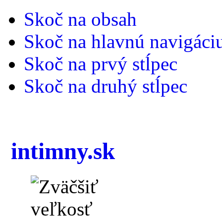
Skoč na obsah
Skoč na hlavnú navigáci
Skoč na prvý stĺpec
Skoč na druhý stĺpec
intimny.sk