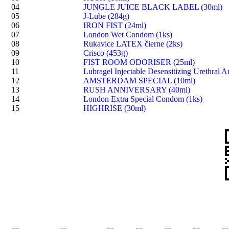
04
JUNGLE JUICE BLACK LABEL (30ml)
05
J-Lube (284g)
06
IRON FIST (24ml)
07
London Wet Condom (1ks)
08
Rukavice LATEX čierne (2ks)
09
Crisco (453g)
10
FIST ROOM ODORISER (25ml)
11
Lubragel Injectable Desensitizing Urethral A
12
AMSTERDAM SPECIAL (10ml)
13
RUSH ANNIVERSARY (40ml)
14
London Extra Special Condom (1ks)
15
HIGHRISE (30ml)