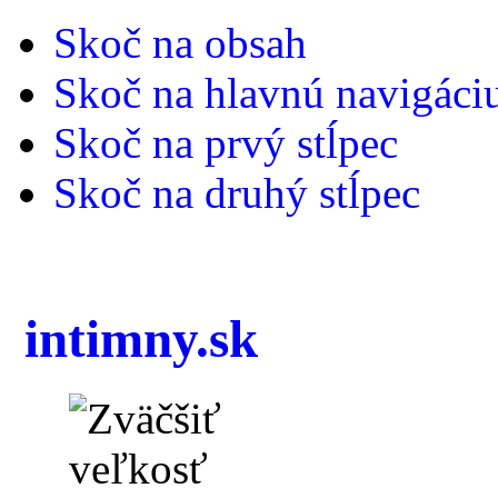
Skoč na obsah
Skoč na hlavnú navigáci
Skoč na prvý stĺpec
Skoč na druhý stĺpec
intimny.sk