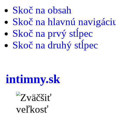
Skoč na obsah
Skoč na hlavnú navigáci
Skoč na prvý stĺpec
Skoč na druhý stĺpec
intimny.sk