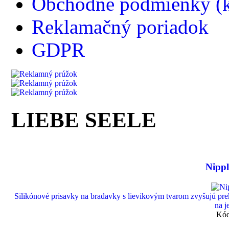
Obchodné podmienky (k
Reklamačný poriadok
GDPR
LIEBE SEELE
Nippl
Silikónové prisavky na bradavky s lievikovým tvarom zvyšujú pre
na j
Kód