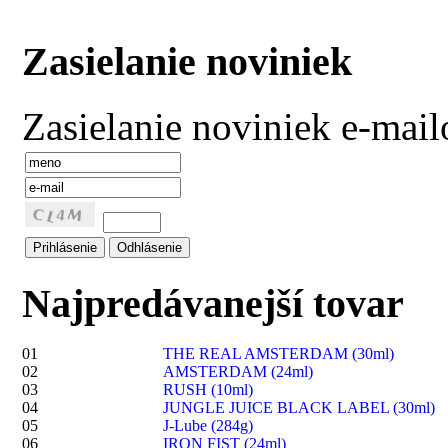
Zasielanie noviniek
Zasielanie noviniek e-mai
Najpredávanejší tovar
01
THE REAL AMSTERDAM (30ml)
02
AMSTERDAM (24ml)
03
RUSH (10ml)
04
JUNGLE JUICE BLACK LABEL (30ml)
05
J-Lube (284g)
06
IRON FIST (24ml)