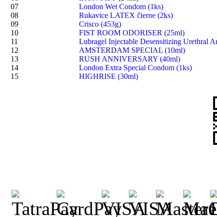
07
London Wet Condom (1ks)
08
Rukavice LATEX čierne (2ks)
09
Crisco (453g)
10
FIST ROOM ODORISER (25ml)
11
Lubragel Injectable Desensitizing Urethral A
12
AMSTERDAM SPECIAL (10ml)
13
RUSH ANNIVERSARY (40ml)
14
London Extra Special Condom (1ks)
15
HIGHRISE (30ml)