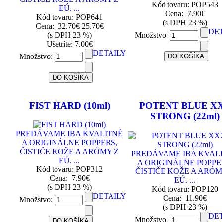
Kód tovaru: POP543
EÚ. ...
Cena:
7.90€
Kód tovaru: POP641
(s DPH 23 %)
Cena:
32.70€
25.70€
DE
(s DPH 23 %)
Množstvo:
Ušetríte: 7.00€
DETAILY
Množstvo:
FIST HARD (10ml)
POTENT BLUE X
STRONG (22ml)
PREDÁVAME IBA KVALITNÉ
A ORIGINÁLNE POPPERS,
ČISTIČE KOŽE A ARÓMY Z
PREDÁVAME IBA KVAL
EÚ. ...
A ORIGINÁLNE POPPE
Kód tovaru: POP312
ČISTIČE KOŽE A ARÓM
Cena:
7.90€
EÚ. ...
(s DPH 23 %)
Kód tovaru: POP120
DETAILY
Cena:
11.90€
Množstvo:
(s DPH 23 %)
DE
Množstvo: