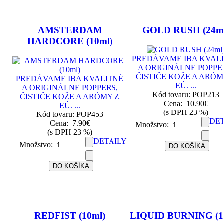
AMSTERDAM
GOLD RUSH (24m
HARDCORE (10ml)
PREDÁVAME IBA KVAL
A ORIGINÁLNE POPPE
ČISTIČE KOŽE A ARÓM
PREDÁVAME IBA KVALITNÉ
EÚ. ...
A ORIGINÁLNE POPPERS,
Kód tovaru: POP213
ČISTIČE KOŽE A ARÓMY Z
Cena:
10.90€
EÚ. ...
(s DPH 23 %)
Kód tovaru: POP453
DE
Cena:
7.90€
Množstvo:
(s DPH 23 %)
DETAILY
Množstvo:
REDFIST (10ml)
LIQUID BURNING (1