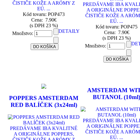
ČISTIČE KOŽE A ARÓMY Z
PREDÁVAME IBA KVAL
EÚ. ...
A ORIGINÁLNE POPPE
Kód tovaru: POP473
ČISTIČE KOŽE A ARÓM
Cena:
7.90€
EÚ. ...
(s DPH 23 %)
Kód tovaru: POP475
DETAILY
Cena:
7.90€
Množstvo:
(s DPH 23 %)
DE
Množstvo:
AMSTERDAM WI
BUTANOL (10ml
POPPERS AMSTERDAM
RED BALÍČEK (3x24ml)
PREDÁVAME IBA KVAL
A ORIGINÁLNE POPPE
PREDÁVAME IBA KVALITNÉ
ČISTIČE KOŽE A ARÓM
A ORIGINÁLNE POPPERS,
EÚ. ...
ČISTIČE KOŽE A ARÓMY Z