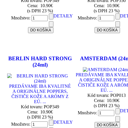
Kód tovaru: POP549
Kód tovaru: POP550
Cena:
10.90€
Cena:
10.90€
(s DPH 23 %)
(s DPH 23 %)
DETAILY
DE
Množstvo:
Množstvo:
BERLIN HARD STRONG
AMSTERDAM (24m
(24ml)
PREDÁVAME IBA KVAL
A ORIGINÁLNE POPPE
ČISTIČE KOŽE A ARÓM
PREDÁVAME IBA KVALITNÉ
EÚ. ...
A ORIGINÁLNE POPPERS,
Kód tovaru: POP013
ČISTIČE KOŽE A ARÓMY Z
Cena:
10.90€
EÚ. ...
(s DPH 23 %)
Kód tovaru: POP349
DE
Cena:
10.90€
Množstvo:
(s DPH 23 %)
DETAILY
Množstvo: