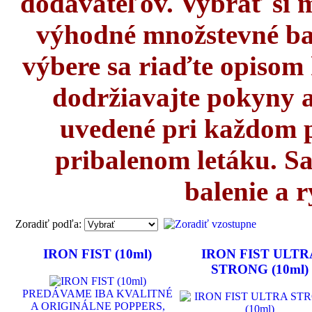
dodávateľov. Vybrať si 
výhodné množstevné bale
výbere sa riaďte opisom
dodržiavajte pokyny 
uvedené pri každom p
pribalenom letáku. S
balenie a 
Zoradiť podľa:
IRON FIST (10ml)
IRON FIST ULTR
STRONG (10ml)
PREDÁVAME IBA KVALITNÉ
A ORIGINÁLNE POPPERS,