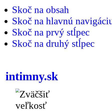
Skoč na obsah
Skoč na hlavnú navigáci
Skoč na prvý stĺpec
Skoč na druhý stĺpec
intimny.sk