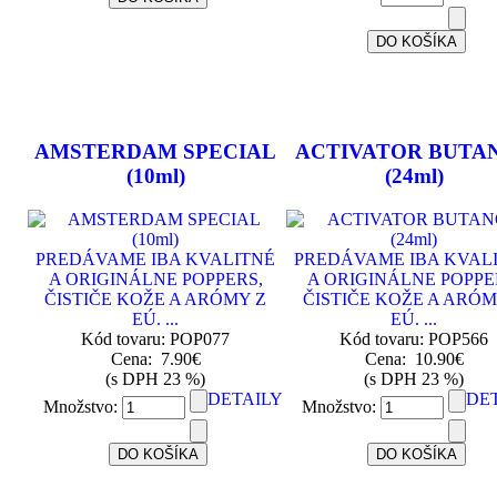
AMSTERDAM SPECIAL
ACTIVATOR BUTA
(10ml)
(24ml)
PREDÁVAME IBA KVALITNÉ
PREDÁVAME IBA KVAL
A ORIGINÁLNE POPPERS,
A ORIGINÁLNE POPPE
ČISTIČE KOŽE A ARÓMY Z
ČISTIČE KOŽE A ARÓM
EÚ. ...
EÚ. ...
Kód tovaru: POP077
Kód tovaru: POP566
Cena:
7.90€
Cena:
10.90€
(s DPH 23 %)
(s DPH 23 %)
DETAILY
DE
Množstvo:
Množstvo: