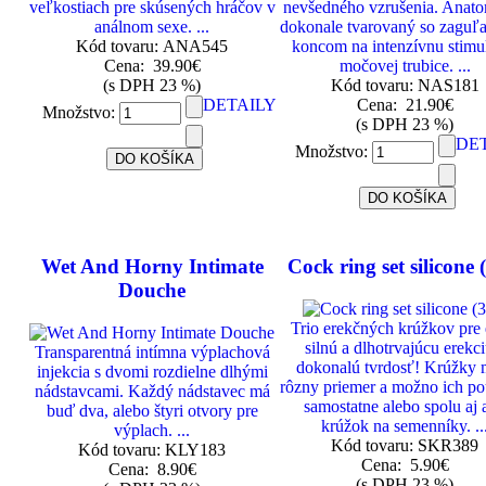
veľkostiach pre skúsených hráčov v
nevšedného vzrušenia. Anat
análnom sexe. ...
dokonale tvarovaný so zaguľ
Kód tovaru: ANA545
koncom na intenzívnu stimu
Cena:
39.90€
močovej trubice. ...
(s DPH 23 %)
Kód tovaru: NAS181
DETAILY
Cena:
21.90€
Množstvo:
(s DPH 23 %)
DE
Množstvo:
Wet And Horny Intimate
Cock ring set silicone 
Douche
Trio erekčných krúžkov pre 
silnú a dlhotrvajúcu erekci
Transparentná intímna výplachová
dokonalú tvrdosť! Krúžky 
injekcia s dvomi rozdielne dlhými
rôzny priemer a možno ich po
nádstavcami. Každý nádstavec má
samostatne alebo spolu aj 
buď dva, alebo štyri otvory pre
krúžok na semenníky. ..
výplach. ...
Kód tovaru: SKR389
Kód tovaru: KLY183
Cena:
5.90€
Cena:
8.90€
(s DPH 23 %)