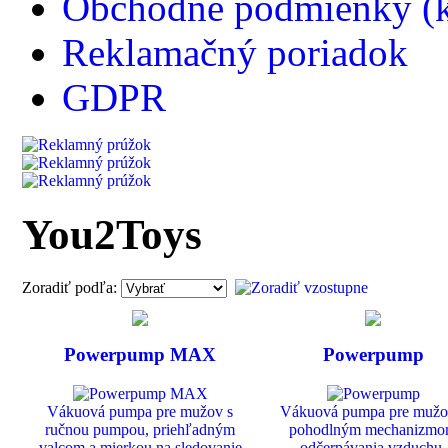
Obchodné podmienky (k
Reklamačný poriadok
GDPR
You2Toys
Zoradiť podľa:
Powerpump MAX
Powerpump
Vákuová pumpa pre mužov s
Vákuová pumpa pre mužo
ručnou pumpou, priehľadným
pohodlným mechanizm
valcom a mierkou na sledovanie
odčerpávania vzduchu,