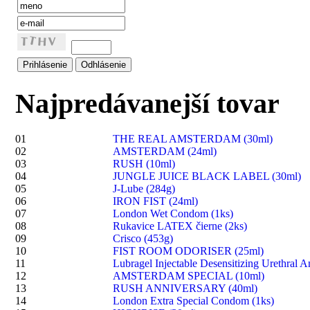
Najpredávanejší tovar
01
THE REAL AMSTERDAM (30ml)
02
AMSTERDAM (24ml)
03
RUSH (10ml)
04
JUNGLE JUICE BLACK LABEL (30ml)
05
J-Lube (284g)
06
IRON FIST (24ml)
07
London Wet Condom (1ks)
08
Rukavice LATEX čierne (2ks)
09
Crisco (453g)
10
FIST ROOM ODORISER (25ml)
11
Lubragel Injectable Desensitizing Urethral A
12
AMSTERDAM SPECIAL (10ml)
13
RUSH ANNIVERSARY (40ml)
14
London Extra Special Condom (1ks)