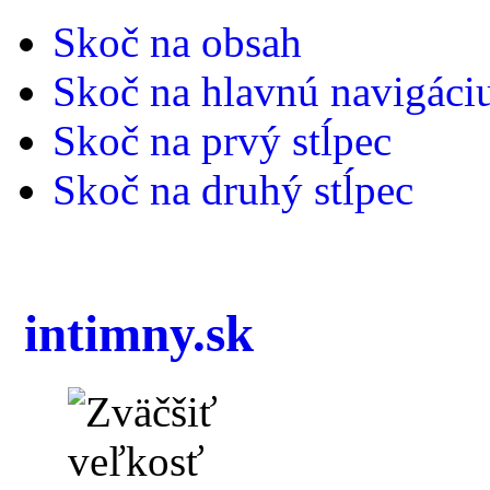
Skoč na obsah
Skoč na hlavnú navigáci
Skoč na prvý stĺpec
Skoč na druhý stĺpec
intimny.sk