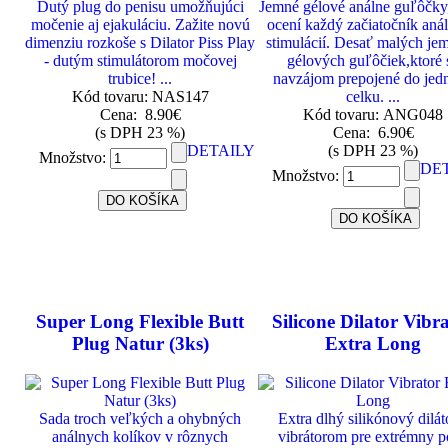
Dutý plug do penisu umožňujúci
Jemné gélové análne guľôčky,
močenie aj ejakuláciu. Zažite novú
ocení každý začiatočník aná
dimenziu rozkoše s Dilator Piss Play
stimulácií. Desať malých je
- dutým stimulátorom močovej
gélových guľôčiek,ktoré 
trubice! ...
navzájom prepojené do jed
Kód tovaru: NAS147
celku. ...
Cena:
8.90€
Kód tovaru: ANG048
(s DPH 23 %)
Cena:
6.90€
DETAILY
(s DPH 23 %)
Množstvo:
DE
Množstvo:
Super Long Flexible Butt
Silicone Dilator Vibr
Plug Natur (3ks)
Extra Long
Sada troch veľkých a ohybných
Extra dlhý silikónový dilát
análnych kolíkov v rôznych
vibrátorom pre extrémny p