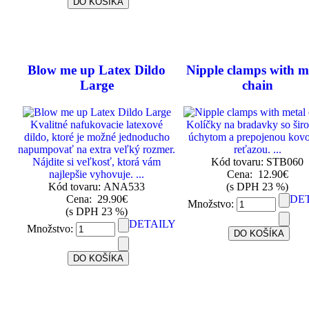
Blow me up Latex Dildo
Nipple clamps with m
Large
chain
Kvalitné nafukovacie latexové
Kolíčky na bradavky so ši
dildo, ktoré je možné jednoducho
úchytom a prepojenou kov
napumpovať na extra veľký rozmer.
reťazou. ...
Nájdite si veľkosť, ktorá vám
Kód tovaru: STB060
najlepšie vyhovuje. ...
Cena:
12.90€
Kód tovaru: ANA533
(s DPH 23 %)
Cena:
29.90€
DE
Množstvo:
(s DPH 23 %)
DETAILY
Množstvo: