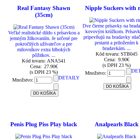
Real Fantasy Shawn
Nipple Suckers with 
(35cm)
Dve čierne prísavky na brad
kovovým krúžkom. Prísavk
Veľké realistické dildo s prísavkou a
pripevňujú na bradavky stla
jemným žilkovaním. Je určené pre
prstami a priložením k
pokročilých užívateľov a pre
bradavkám. ...
milovníkov extra hlbokých
Kód tovaru: STB045
pôžitkov. ...
Cena:
9.90€
Kód tovaru: ANA541
(s DPH 23 %)
Cena:
27.90€
DE
(s DPH 23 %)
Množstvo:
DETAILY
Množstvo:
Penis Plug Piss Play black
Analpearls Black