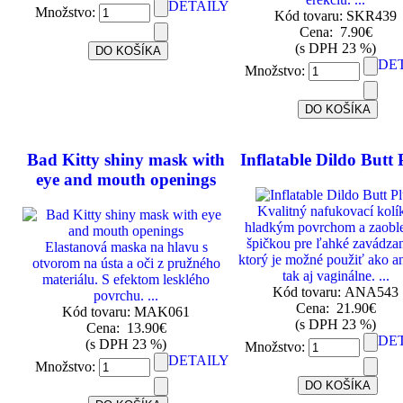
DETAILY
Množstvo:
Kód tovaru: SKR439
Cena:
7.90€
(s DPH 23 %)
DE
Množstvo:
Bad Kitty shiny mask with
Inflatable Dildo Butt 
eye and mouth openings
Kvalitný nafukovací kolík
hladkým povrchom a zaobl
špičkou pre ľahké zavádzan
Elastanová maska na hlavu s
ktorý je možné použiť ako a
otvorom na ústa a oči z pružného
tak aj vaginálne. ...
materiálu. S efektom lesklého
Kód tovaru: ANA543
povrchu. ...
Cena:
21.90€
Kód tovaru: MAK061
(s DPH 23 %)
Cena:
13.90€
DE
(s DPH 23 %)
Množstvo:
DETAILY
Množstvo: