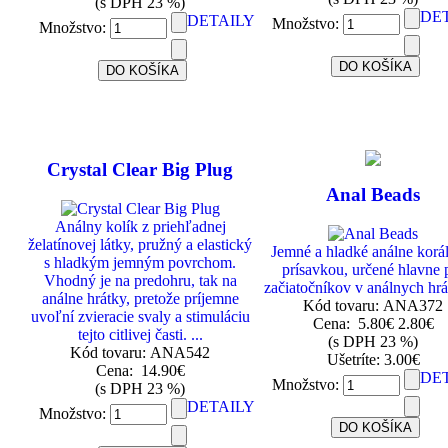
(s DPH 23 %)
DE
DETAILY
Množstvo:
Množstvo:
Crystal Clear Big Plug
Anal Beads
Análny kolík z priehľadnej
želatínovej látky, pružný a elastický
Jemné a hladké análne korá
s hladkým jemným povrchom.
prísavkou, určené hlavne 
Vhodný je na predohru, tak na
začiatočníkov v análnych hrác
análne hrátky, pretože príjemne
Kód tovaru: ANA372
uvoľní zvieracie svaly a stimuláciu
Cena:
5.80€
2.80€
tejto citlivej časti. ...
(s DPH 23 %)
Kód tovaru: ANA542
Ušetríte: 3.00€
Cena:
14.90€
DE
Množstvo:
(s DPH 23 %)
DETAILY
Množstvo: