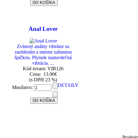
Anal Lover
Zvlnený análny vibrátor so
zaoblením a mierne zahnutou
špičkou. Plynule nastaviteľná
vibrácia. ...
Kód tovaru: VIB126
Cena:
13.90€
(s DPH 23 %)
DETAILY
Množstvo:
Produkt