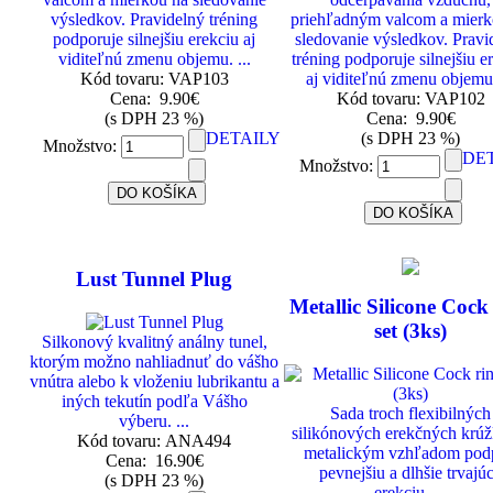
výsledkov. Pravidelný tréning
priehľadným valcom a mierk
podporuje silnejšiu erekciu aj
sledovanie výsledkov. Pravi
viditeľnú zmenu objemu. ...
tréning podporuje silnejšiu e
Kód tovaru: VAP103
aj viditeľnú zmenu objemu.
Cena:
9.90€
Kód tovaru: VAP102
(s DPH 23 %)
Cena:
9.90€
DETAILY
(s DPH 23 %)
Množstvo:
DE
Množstvo:
Lust Tunnel Plug
Metallic Silicone Cock
set (3ks)
Silkonový kvalitný análny tunel,
ktorým možno nahliadnuť do vášho
vnútra alebo k vloženiu lubrikantu a
iných tekutín podľa Vášho
Sada troch flexibilných
výberu. ...
silikónových erekčných krúž
Kód tovaru: ANA494
metalickým vzhľadom pod
Cena:
16.90€
pevnejšiu a dlhšie trvajú
(s DPH 23 %)
erekciu. ...