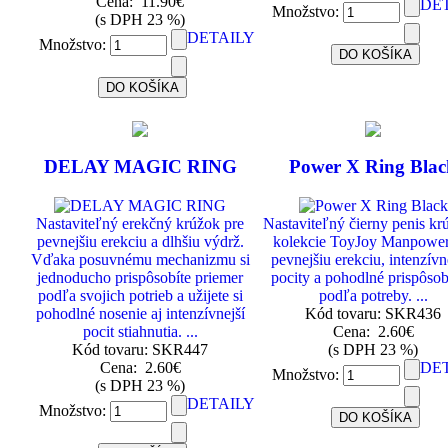
Cena:
11.90€
DE
Množstvo:
(s DPH 23 %)
DETAILY
Množstvo:
DELAY MAGIC RING
Power X Ring Bla
Nastaviteľný erekčný krúžok pre
Nastaviteľný čierny penis kr
pevnejšiu erekciu a dlhšiu výdrž.
kolekcie ToyJoy Manpower
Vďaka posuvnému mechanizmu si
pevnejšiu erekciu, intenzívn
jednoducho prispôsobíte priemer
pocity a pohodlné prispôso
podľa svojich potrieb a užijete si
podľa potreby. ...
pohodlné nosenie aj intenzívnejší
Kód tovaru: SKR436
pocit stiahnutia. ...
Cena:
2.60€
Kód tovaru: SKR447
(s DPH 23 %)
Cena:
2.60€
DE
Množstvo:
(s DPH 23 %)
DETAILY
Množstvo: