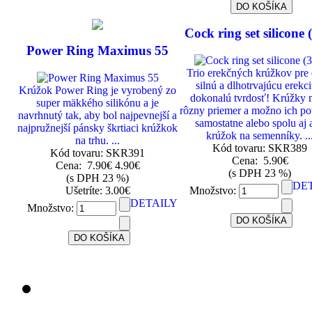
Cock ring set silicone 
Power Ring Maximus 55
Trio erekčných krúžkov pre 
silnú a dlhotrvajúcu erekci
Krúžok Power Ring je vyrobený zo
dokonalú tvrdosť! Krúžky 
super mäkkého silikónu a je
rôzny priemer a možno ich po
navrhnutý tak, aby bol najpevnejší a
samostatne alebo spolu aj 
najpružnejší pánsky škrtiaci krúžkok
krúžok na semenníky. ..
na trhu. ...
Kód tovaru: SKR389
Kód tovaru: SKR391
Cena:
5.90€
Cena:
7.90€
4.90€
(s DPH 23 %)
(s DPH 23 %)
DE
Ušetríte: 3.00€
Množstvo:
DETAILY
Množstvo: