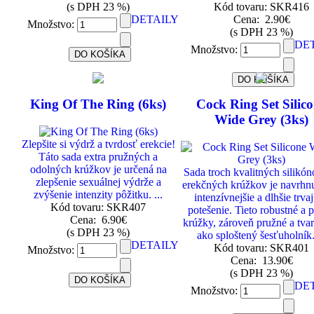
(s DPH 23 %)
Kód tovaru: SKR416
DETAILY
Cena:
2.90€
Množstvo:
(s DPH 23 %)
DE
Množstvo:
King Of The Ring (6ks)
Cock Ring Set Silic
Wide Grey (3ks)
Zlepšite si výdrž a tvrdosť erekcie!
Táto sada extra pružných a
odolných krúžkov je určená na
​Sada troch kvalitných silikó
zlepšenie sexuálnej výdrže a
erekčných krúžkov je navrhnu
zvýšenie intenzity pôžitku. ...
intenzívnejšie a dlhšie trva
Kód tovaru: SKR407
potešenie. Tieto robustné a 
Cena:
6.90€
krúžky, zároveň pružné a tva
(s DPH 23 %)
ako sploštený šesťuholník. 
DETAILY
Kód tovaru: SKR401
Množstvo:
Cena:
13.90€
(s DPH 23 %)
DE
Množstvo: