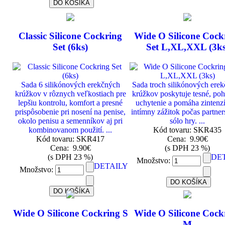
Classic Silicone Cockring
Wide O Silicone Cock
Set (6ks)
Set L,XL,XXL (3ks
Sada 6 silikónových erekčných
Sada troch silikónových ere
krúžkov v rôznych veľkostiach pre
krúžkov poskytuje tesné, po
lepšiu kontrolu, komfort a presné
uchytenie a pomáha zintenz
prispôsobenie pri nosení na penise,
intímny zážitok počas partner
okolo penisu a semenníkov aj pri
sólo hry. ...
kombinovanom použití. ...
Kód tovaru: SKR435
Kód tovaru: SKR417
Cena:
9.90€
Cena:
9.90€
(s DPH 23 %)
(s DPH 23 %)
DE
Množstvo:
DETAILY
Množstvo:
Wide O Silicone Cockring S
Wide O Silicone Cock
M