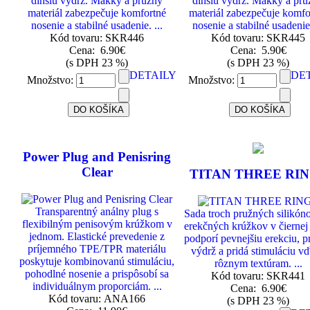
dlhšiu výdrž. Mäkký a pružný
dlhšiu výdrž. Mäkký a pr
materiál zabezpečuje komfortné
materiál zabezpečuje komfo
nosenie a stabilné usadenie. ...
nosenie a stabilné usadenie.
Kód tovaru: SKR446
Kód tovaru: SKR445
Cena:
6.90€
Cena:
5.90€
(s DPH 23 %)
(s DPH 23 %)
DETAILY
DE
Množstvo:
Množstvo:
Power Plug and Penisring
Clear
TITAN THREE RI
Transparentný análny plug s
Sada troch pružných silikón
flexibilným penisovým krúžkom v
erekčných krúžkov v čiernej
jednom. Elastické prevedenie z
podporí pevnejšiu erekciu, p
príjemného TPE/TPR materiálu
výdrž a pridá stimuláciu v
poskytuje kombinovanú stimuláciu,
rôznym textúram. ...
pohodlné nosenie a prispôsobí sa
Kód tovaru: SKR441
individuálnym proporciám. ...
Cena:
6.90€
Kód tovaru: ANA166
(s DPH 23 %)