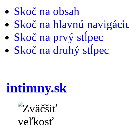
Skoč na obsah
Skoč na hlavnú navigáci
Skoč na prvý stĺpec
Skoč na druhý stĺpec
intimny.sk