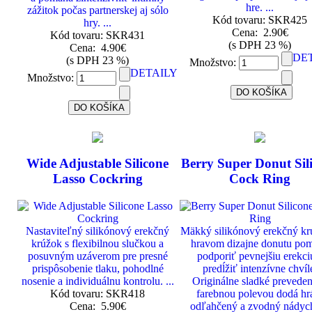
hre. ...
zážitok počas partnerskej aj sólo
Kód tovaru: SKR425
hry. ...
Cena:
2.90€
Kód tovaru: SKR431
(s DPH 23 %)
Cena:
4.90€
DE
(s DPH 23 %)
Množstvo:
DETAILY
Množstvo:
Wide Adjustable Silicone
Berry Super Donut Sil
Lasso Cockring
Cock Ring
Nastaviteľný silikónový erekčný
Mäkký silikónový erekčný kr
krúžok s flexibilnou slučkou a
hravom dizajne donutu po
posuvným uzáverom pre presné
podporiť pevnejšiu erekci
prispôsobenie tlaku, pohodlné
predĺžiť intenzívne chvíl
nosenie a individuálnu kontrolu. ...
Originálne sladké preveden
Kód tovaru: SKR418
farebnou polevou dodá h
Cena:
5.90€
odľahčený a zvodný nádych.