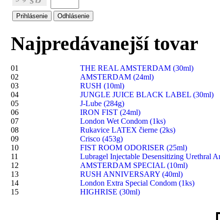
Najpredávanejší tovar
01
THE REAL AMSTERDAM (30ml)
02
AMSTERDAM (24ml)
03
RUSH (10ml)
04
JUNGLE JUICE BLACK LABEL (30ml)
05
J-Lube (284g)
06
IRON FIST (24ml)
07
London Wet Condom (1ks)
08
Rukavice LATEX čierne (2ks)
09
Crisco (453g)
10
FIST ROOM ODORISER (25ml)
11
Lubragel Injectable Desensitizing Urethral A
12
AMSTERDAM SPECIAL (10ml)
13
RUSH ANNIVERSARY (40ml)
14
London Extra Special Condom (1ks)
15
HIGHRISE (30ml)