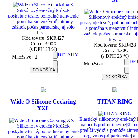
Silikónový erekčný krúžok
poskytuje tesné, pohodlné uchytenie
Silikónový erekčný krúž
a pomáha zintenzívniť intímny
poskytuje tesné, pohodlné uc
zážitok počas partnerskej aj sólo
a pomáha zintenzívniť int
hry. ...
zážitok počas partnerskej aj
Kód tovaru: SKR427
hry. ...
Cena:
3.90€
Kód tovaru: SKR428
(s DPH 23 %)
Cena:
4.30€
DETAILY
(s DPH 23 %)
Množstvo:
DE
Množstvo:
Wide O Silicone Cockring
TITAN RING
XXL
Elastický silikónový erekčný
na penis podporí pevnejšiu er
Silikónový erekčný krúžok
predĺži výdrž a pomôže zinte
poskytuje tesné, pohodlné uchytenie
orgazmus pri partnerskej aj
a pomáha zintenzívniť intímny