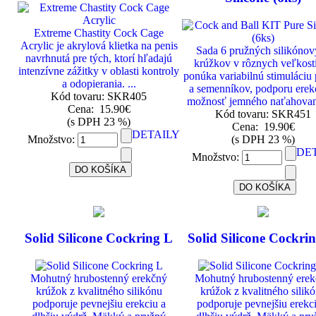
Extreme Chastity Cock Cage
Acrylic je akrylová klietka na penis
Sada 6 pružných silikóno
navrhnutá pre tých, ktorí hľadajú
krúžkov v rôznych veľkost
intenzívne zážitky v oblasti kontroly
ponúka variabilnú stimuláciu
a odopierania. ...
a semenníkov, podporu erekc
Kód tovaru: SKR405
možnosť jemného naťahovani
Cena:
15.90€
Kód tovaru: SKR451
(s DPH 23 %)
Cena:
19.90€
DETAILY
Množstvo:
(s DPH 23 %)
DE
Množstvo:
Solid Silicone Cockring L
Solid Silicone Cockri
Mohutný hrubostenný erekčný
Mohutný hrubostenný ere
krúžok z kvalitného silikónu
krúžok z kvalitného silik
podporuje pevnejšiu erekciu a
podporuje pevnejšiu erekc