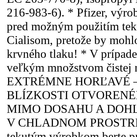
216-983-6). * Pfizer, výrob
pred možným použitím teku
Cialisom, pretože by mohl
krvného tlaku! * V prípade
veľkým množstvom čistej 
EXTRÉMNE HORĽAVÉ –
BLÍZKOSTI OTVORENÉ
MIMO DOSAHU A DOHĽ
V CHLADNOM PROSTREDÍ!
tekutým výrobkom berte p