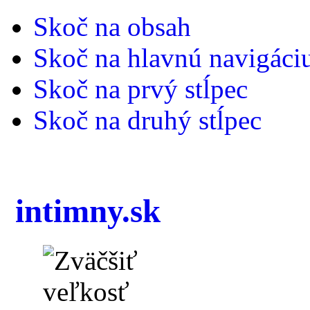
Skoč na obsah
Skoč na hlavnú navigáci
Skoč na prvý stĺpec
Skoč na druhý stĺpec
intimny.sk