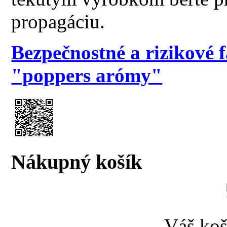
propagáciu.
Bezpečnostné a rizikové 
"poppers arómy"
Nákupný košík
Váš koš