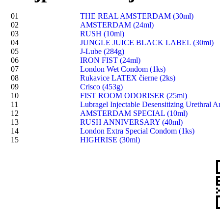
01
THE REAL AMSTERDAM (30ml)
02
AMSTERDAM (24ml)
03
RUSH (10ml)
04
JUNGLE JUICE BLACK LABEL (30ml)
05
J-Lube (284g)
06
IRON FIST (24ml)
07
London Wet Condom (1ks)
08
Rukavice LATEX čierne (2ks)
09
Crisco (453g)
10
FIST ROOM ODORISER (25ml)
11
Lubragel Injectable Desensitizing Urethral A
12
AMSTERDAM SPECIAL (10ml)
13
RUSH ANNIVERSARY (40ml)
14
London Extra Special Condom (1ks)
15
HIGHRISE (30ml)