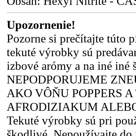
Obsah: Hexyl Nitrite - CA
Upozornenie!
Pozorne si prečítajte túto
tekuté výrobky sú predávan
izbové arómy a na iné iné š
NEPODPORUJEME ZNEU
AKO VÔŇU POPPERS A 
AFRODIZIAKUM ALEBO
Tekuté výrobky sú pri použi
škodlivé. Nepoužívajte do n