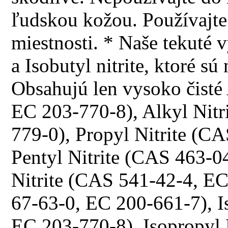
ľudskou kožou. Používajte 
miestnosti. * Naše tekuté 
a Isobutyl nitrite, ktoré 
Obsahujú len vysoko čisté
EC 203-770-8), Alkyl Nitr
779-0), Propyl Nitrite (C
Pentyl Nitrite (CAS 463-0
Nitrite (CAS 541-42-4, E
67-63-0, EC 200-661-7), I
EC 203-770-8), Isopropyl