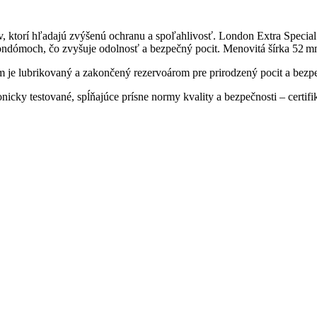
torí hľadajú zvýšenú ochranu a spoľahlivosť. London Extra Special je
 kondómoch, čo zvyšuje odolnosť a bezpečný pocit. Menovitá šírka 52 
 je lubrikovaný a zakončený rezervoárom pre prirodzený pocit a bezpe
onicky testované, spĺňajúce prísne normy kvality a bezpečnosti – certif