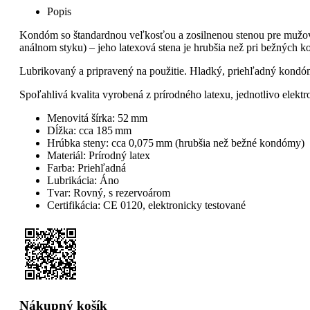
Popis
Kondóm so štandardnou veľkosťou a zosilnenou stenou pre mužov, k
análnom styku) – jeho latexová stena je hrubšia než pri bežných
Lubrikovaný a pripravený na použitie. Hladký, priehľadný kondóm
Spoľahlivá kvalita vyrobená z prírodného latexu, jednotlivo elektr
Menovitá šírka: 52 mm
Dĺžka: cca 185 mm
Hrúbka steny: cca 0,075 mm (hrubšia než bežné kondómy)
Materiál: Prírodný latex
Farba: Priehľadná
Lubrikácia: Áno
Tvar: Rovný, s rezervoárom
Certifikácia: CE 0120, elektronicky testované
Nákupný košík