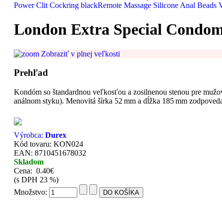
Power Clit Cockring black
Remote Massage Silicone Anal Beads V
London Extra Special Condom
Zobraziť v plnej veľkosti
Prehľad
Kondóm so štandardnou veľkosťou a zosilnenou stenou pre mužov, k
análnom styku). Menovitá šírka 52 mm a dĺžka 185 mm zodpoveda
Výrobca:
Durex
Kód tovaru: KON024
EAN: 8710451678032
Skladom
Cena:
0.40€
(s DPH 23 %)
Množstvo: