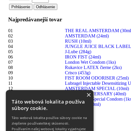
Najpredávanejší tovar
01
THE REAL AMSTERDAM (30ml
02
AMSTERDAM (24ml)
03
RUSH (10ml)
04
JUNGLE JUICE BLACK LABEL 
05
J-Lube (284g)
06
IRON FIST (24ml)
07
London Wet Condom (1ks)
08
Rukavice LATEX čierne (2ks)
09
Crisco (453g)
10
FIST ROOM ODORISER (25ml)
11
Lubragel Injectable Desensitizing U
12
AMSTERDAM SPECIAL (10ml)
×
13
RUSH ANNIVERSARY (40ml)
14
London Extra Special Condom (1ks
Táto webová lokalita používa
15
HIGHRISE (30ml)
súbory cookie.
Táto webová lokalita používa súbory cookie na
zlepšenie používateľskej skúsenosti.
Používaním našej webovej lokality vyjadrujete