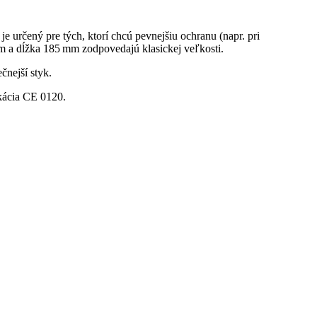
 určený pre tých, ktorí chcú pevnejšiu ochranu (napr. pri
mm a dĺžka 185 mm zodpovedajú klasickej veľkosti.
čnejší styk.
ikácia CE 0120.