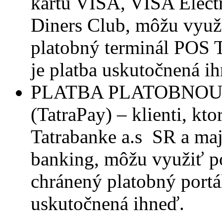
kartu VISA, VISA Elect
Diners Club, môžu využi
platobný terminál POS T
je platba uskutočnená i
PLATBA PLATOBNOU
(TatraPay) – klienti, kt
Tatrabanke a.s SR a maj
banking, môžu využiť po
chránený platobný portál
uskutočnená ihneď.