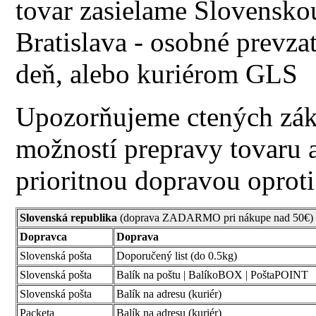
tovar zasielame Slovensko
Bratislava - osobné prevzat
deň, alebo kuriérom GLS
Upozorňujeme ctených záka
možností prepravy tovaru 
prioritnou dopravou oprot
Slovenská republika
(doprava ZADARMO pri nákupe nad 50€)
Dopravca
Doprava
Slovenská pošta
Doporučený list (do 0.5kg)
Slovenská pošta
Balík na poštu
| BalíkoBOX
| PoštaPOINT
Slovenská pošta
Balík na adresu (
kuriér
)
Packeta
Balík na adresu (
kuriér
)