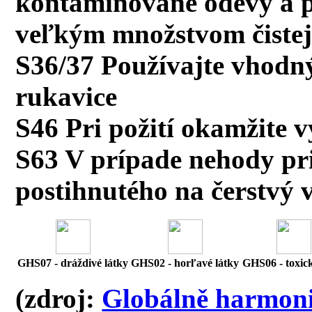
kontaminované odevy a 
veľkým množstvom čistej
S36/37 Používajte vhodn
rukavice
S46 Pri požití okamžite 
S63 V prípade nehody pri
postihnutého na čerstvý 
GHS07 - dráždivé látky
GHS02 - horľavé látky
GHS06 - toxick
(zdroj:
Globálně harmoni