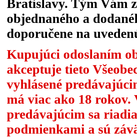
Bratislavy. Tým Vám z
objednaného a dodanéh
doporučene na uvedenú
Kupujúci odoslaním ob
akceptuje tieto Všeob
vyhlásené predávajúci
má viac ako 18 rokov.
predávajúcim sa riadi
podmienkami a sú závä