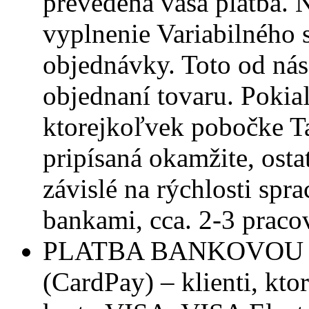
prevedená vaša platba. 
vyplnenie Variabilného 
objednávky. Toto od ná
objednaní tovaru. Pokia
ktorejkoľvek pobočke Ta
pripísaná okamžite, osta
závislé na rýchlosti sp
bankami, cca. 2-3 praco
PLATBA BANKOVOU
(CardPay) – klienti, kto