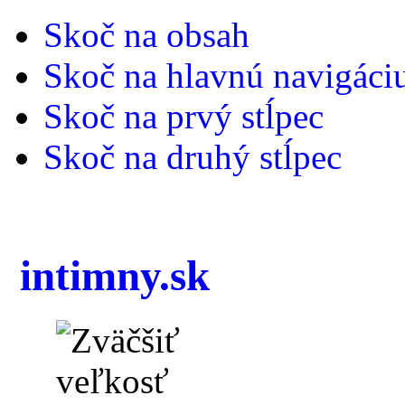
Skoč na obsah
Skoč na hlavnú navigáci
Skoč na prvý stĺpec
Skoč na druhý stĺpec
intimny.sk