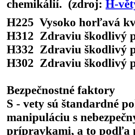
chemikálií. (zdroj:
H-vět
H225 Vysoko horľavá kv
H312 Zdraviu škodlivý p
H332 Zdraviu škodlivý p
H302 Zdraviu škodlivý p
Bezpečnostné faktory
S - vety sú štandardné p
manipuláciu s nebezpečn
prípravkami, a to podľa