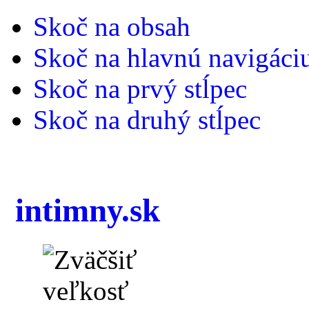
Skoč na obsah
Skoč na hlavnú navigáci
Skoč na prvý stĺpec
Skoč na druhý stĺpec
intimny.sk