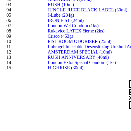
03
RUSH (10ml)
04
JUNGLE JUICE BLACK LABEL (30ml)
05
J-Lube (284g)
06
IRON FIST (24ml)
07
London Wet Condom (1ks)
08
Rukavice LATEX čierne (2ks)
09
Crisco (453g)
10
FIST ROOM ODORISER (25ml)
11
Lubragel Injectable Desensitizing Urethral A
12
AMSTERDAM SPECIAL (10ml)
13
RUSH ANNIVERSARY (40ml)
14
London Extra Special Condom (1ks)
15
HIGHRISE (30ml)