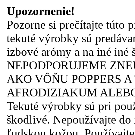
Upozornenie!
Pozorne si prečítajte túto
tekuté výrobky sú predávan
izbové arómy a na iné iné š
NEPODPORUJEME ZNEU
AKO VÔŇU POPPERS A 
AFRODIZIAKUM ALEBO
Tekuté výrobky sú pri použi
škodlivé. Nepoužívajte do n
ľudskou kožou. Používajte 