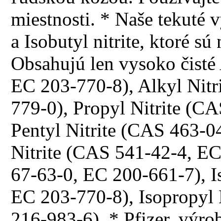
miestnosti. * Naše tekuté 
a Isobutyl nitrite, ktoré 
Obsahujú len vysoko čisté
EC 203-770-8), Alkyl Nitr
779-0), Propyl Nitrite (C
Pentyl Nitrite (CAS 463-0
Nitrite (CAS 541-42-4, E
67-63-0, EC 200-661-7), I
EC 203-770-8), Isopropyl
216-983-6). * Pfizer, výrob