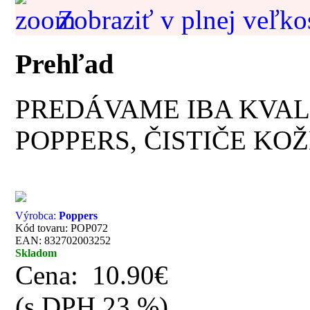
Zobraziť v plnej veľko
Prehľad
PREDÁVAME IBA KVAL
POPPERS, ČISTIČE KOŽ
Výrobca:
Poppers
Kód tovaru: POP072
EAN: 832702003252
Skladom
Cena:
10.90€
(s DPH 23 %)