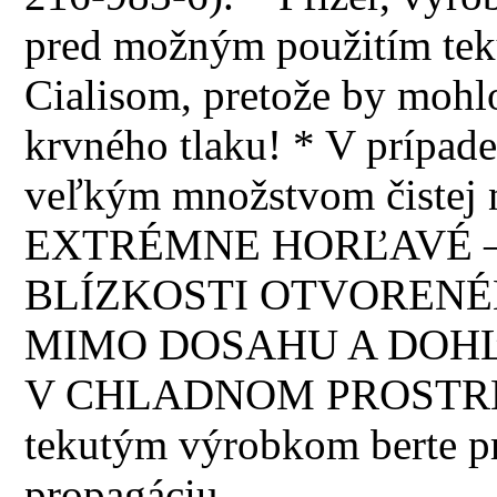
pred možným použitím teku
Cialisom, pretože by mohl
krvného tlaku! * V prípade
veľkým množstvom čistej 
EXTRÉMNE HORĽAVÉ –
BLÍZKOSTI OTVORENÉ
MIMO DOSAHU A DOHĽ
V CHLADNOM PROSTREDÍ!
tekutým výrobkom berte p
propagáciu.