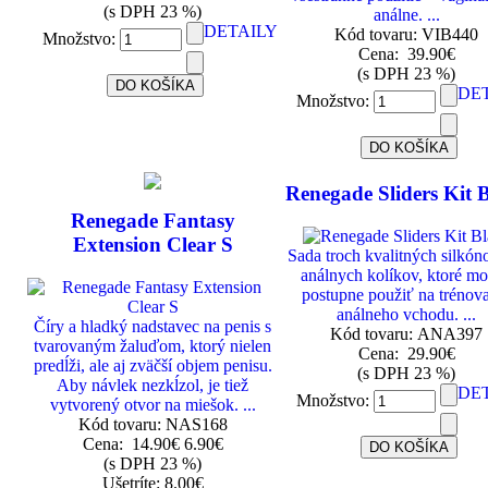
(s DPH 23 %)
análne. ...
DETAILY
Kód tovaru: VIB440
Množstvo:
Cena:
39.90€
(s DPH 23 %)
DE
Množstvo:
Renegade Sliders Kit 
Renegade Fantasy
Extension Clear S
Sada troch kvalitných silkó
análnych kolíkov, ktoré m
postupne použiť na trénov
análneho vchodu. ...
Číry a hladký nadstavec na penis s
Kód tovaru: ANA397
tvarovaným žaluďom, ktorý nielen
Cena:
29.90€
predĺži, ale aj zväčší objem penisu.
(s DPH 23 %)
Aby návlek nezkĺzol, je tiež
DE
Množstvo:
vytvorený otvor na miešok. ...
Kód tovaru: NAS168
Cena:
14.90€
6.90€
(s DPH 23 %)
Ušetríte: 8.00€