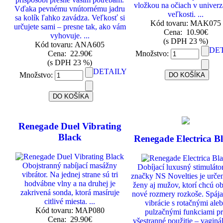
vložkou na očiach v univerz
Vďaka pevnému vnútornému jadru
veľkosti. ...
sa kolík ľahko zavádza. Veľkosť si
Kód tovaru: MAK075
určujete sami – presne tak, ako vám
Cena:
10.90€
vyhovuje. ...
(s DPH 23 %)
Kód tovaru: ANA605
DE
Cena:
22.90€
Množstvo:
(s DPH 23 %)
DETAILY
Množstvo:
Renegade Duel Vibrating
Black
Renegade Electrica B
Obojstranný nabíjací masážny
Dobíjací luxusný stimuláto
vibrátor. Na jednej strane sú tri
značky NS Novelties je urče
hodvábne vlny a na druhej je
ženy aj mužov, ktorí chcú ob
zakrivená sonda, ktorá masíruje
nové rozmery rozkoše. Spája
citlivé miesta. ...
vibrácie s rotačnými ale
Kód tovaru: MAP080
pulzačnými funkciami p
Cena:
29.90€
všestranné použitie – vaginá