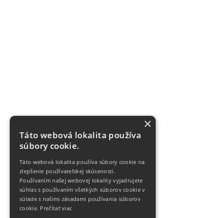
×
Táto webová lokalita používa
súbory cookie.
Táto webová lokalita používa súbory cookie na
zlepšenie používateľskej skúsenosti.
Používaním našej webovej lokality vyjadrujete
súhlas s používaním všetkých súborov cookie v
súlade s našimi zásadami používania súborov
cookie.
Prečítať viac