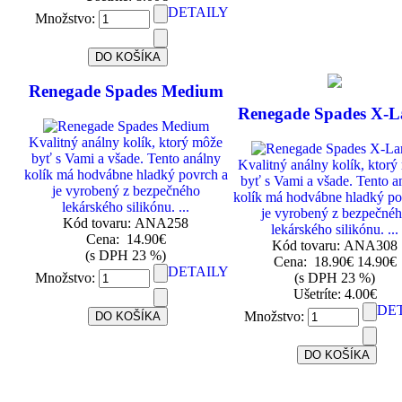
DETAILY
Množstvo:
Renegade Spades Medium
Renegade Spades X-L
Kvalitný análny kolík, ktorý môže
byť s Vami a všade. Tento análny
Kvalitný análny kolík, ktor
kolík má hodvábne hladký povrch a
byť s Vami a všade. Tento a
je vyrobený z bezpečného
kolík má hodvábne hladký po
lekárského silikónu. ...
je vyrobený z bezpečné
Kód tovaru: ANA258
lekárského silikónu. ...
Cena:
14.90€
Kód tovaru: ANA308
(s DPH 23 %)
Cena:
18.90€
14.90€
DETAILY
Množstvo:
(s DPH 23 %)
Ušetríte: 4.00€
DE
Množstvo: