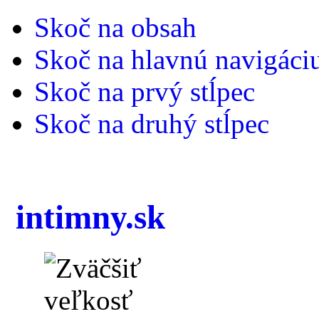
Skoč na obsah
Skoč na hlavnú navigáci
Skoč na prvý stĺpec
Skoč na druhý stĺpec
intimny.sk