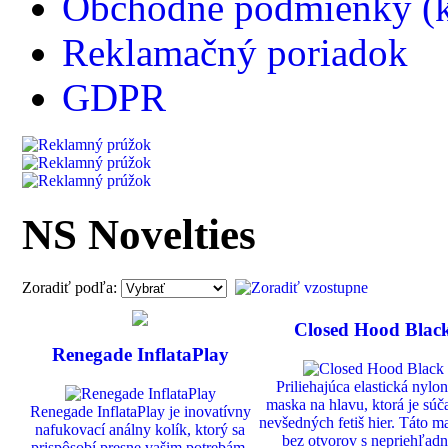
Obchodné podmienky (k
Reklamačný poriadok
GDPR
NS Novelties
Zoradiť podľa:
Closed Hood Blac
Renegade InflataPlay
Priliehajúca elastická nylo
maska na hlavu, ktorá je sú
Renegade InflataPlay je inovatívny
nevšedných fetiš hier. Táto m
nafukovací análny kolík, ktorý sa
bez otvorov s nepriehľad
prispôsobí presne vašim potrebám.