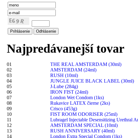
Najpredávanejší tovar
01
THE REAL AMSTERDAM (30ml)
02
AMSTERDAM (24ml)
03
RUSH (10ml)
04
JUNGLE JUICE BLACK LABEL (30ml)
05
J-Lube (284g)
06
IRON FIST (24ml)
07
London Wet Condom (1ks)
08
Rukavice LATEX čierne (2ks)
09
Crisco (453g)
10
FIST ROOM ODORISER (25ml)
11
Lubragel Injectable Desensitizing Urethral A
12
AMSTERDAM SPECIAL (10ml)
13
RUSH ANNIVERSARY (40ml)
14
London Extra Special Condom (1ks)