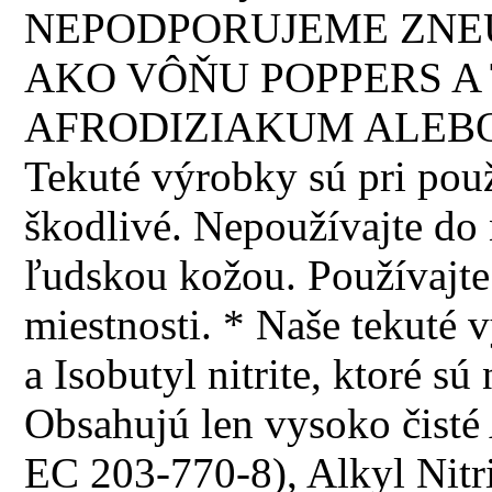
NEPODPORUJEME ZNEU
AKO VÔŇU POPPERS A 
AFRODIZIAKUM ALEBO
Tekuté výrobky sú pri použi
škodlivé. Nepoužívajte do n
ľudskou kožou. Používajte 
miestnosti. * Naše tekuté 
a Isobutyl nitrite, ktoré 
Obsahujú len vysoko čisté
EC 203-770-8), Alkyl Nitr