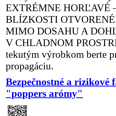
EXTRÉMNE HORĽAVÉ –
BLÍZKOSTI OTVORENÉ
MIMO DOSAHU A DOHĽ
V CHLADNOM PROSTREDÍ!
tekutým výrobkom berte p
propagáciu.
Bezpečnostné a rizikové 
"poppers arómy"