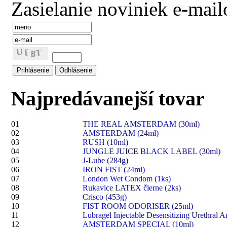
Zasielanie noviniek e-mai
Najpredávanejší tovar
01
THE REAL AMSTERDAM (30ml)
02
AMSTERDAM (24ml)
03
RUSH (10ml)
04
JUNGLE JUICE BLACK LABEL (30ml)
05
J-Lube (284g)
06
IRON FIST (24ml)
07
London Wet Condom (1ks)
08
Rukavice LATEX čierne (2ks)
09
Crisco (453g)
10
FIST ROOM ODORISER (25ml)
11
Lubragel Injectable Desensitizing Urethral A
12
AMSTERDAM SPECIAL (10ml)