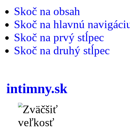
Skoč na obsah
Skoč na hlavnú navigáci
Skoč na prvý stĺpec
Skoč na druhý stĺpec
intimny.sk