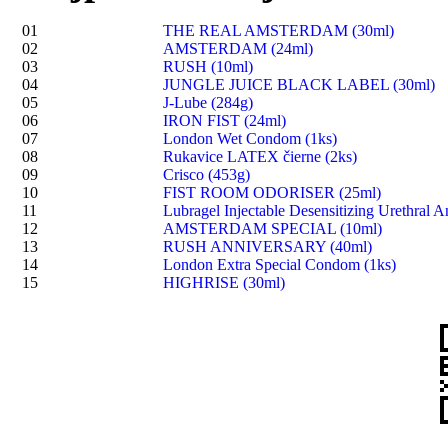
01
THE REAL AMSTERDAM (30ml)
02
AMSTERDAM (24ml)
03
RUSH (10ml)
04
JUNGLE JUICE BLACK LABEL (30ml)
05
J-Lube (284g)
06
IRON FIST (24ml)
07
London Wet Condom (1ks)
08
Rukavice LATEX čierne (2ks)
09
Crisco (453g)
10
FIST ROOM ODORISER (25ml)
11
Lubragel Injectable Desensitizing Urethral A
12
AMSTERDAM SPECIAL (10ml)
13
RUSH ANNIVERSARY (40ml)
14
London Extra Special Condom (1ks)
15
HIGHRISE (30ml)