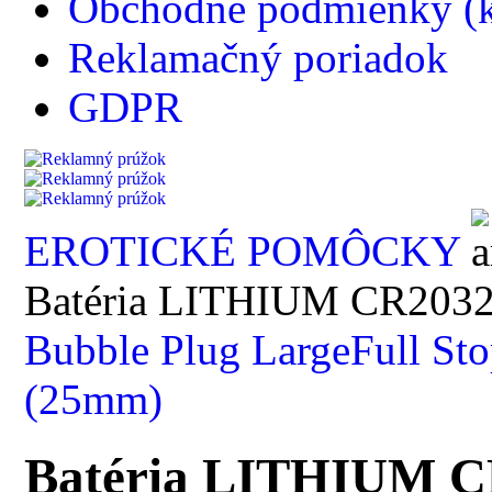
Obchodné podmienky (k
Reklamačný poriadok
GDPR
EROTICKÉ POMÔCKY
Batéria LITHIUM CR203
Bubble Plug Large
Full St
(25mm)
Batéria LITHIUM 