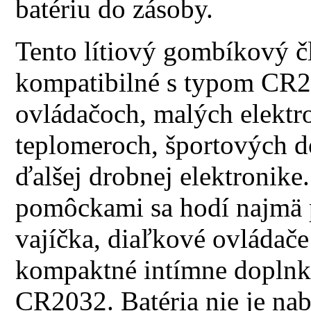
batériu do zásoby.
Tento lítiový gombíkový čl
kompatibilné s typom CR2
ovládačoch, malých elektr
teplomeroch, športových d
ďalšej drobnej elektronike
pomôckami sa hodí najmä p
vajíčka, diaľkové ovládač
kompaktné intímne doplnky
CR2032. Batéria nie je nab