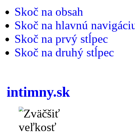
Skoč na obsah
Skoč na hlavnú navigáci
Skoč na prvý stĺpec
Skoč na druhý stĺpec
intimny.sk