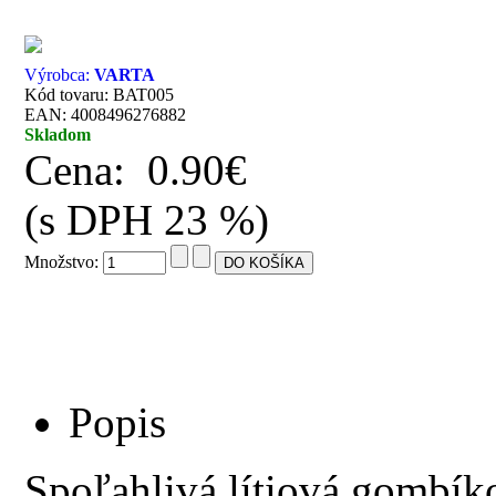
Výrobca:
VARTA
Kód tovaru: BAT005
EAN: 4008496276882
Skladom
Cena:
0.90€
(s DPH 23 %)
Množstvo:
Popis
Spoľahlivá lítiová gombíko