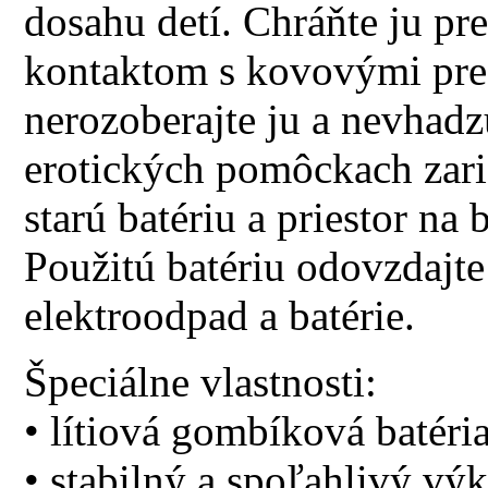
dosahu detí. Chráňte ju pr
kontaktom s kovovými pred
nerozoberajte ju a nevhadz
erotických pomôckach zari
starú batériu a priestor na 
Použitú batériu odovzdajte
elektroodpad a batérie.
Špeciálne vlastnosti:
• lítiová gombíková batéri
• stabilný a spoľahlivý vý