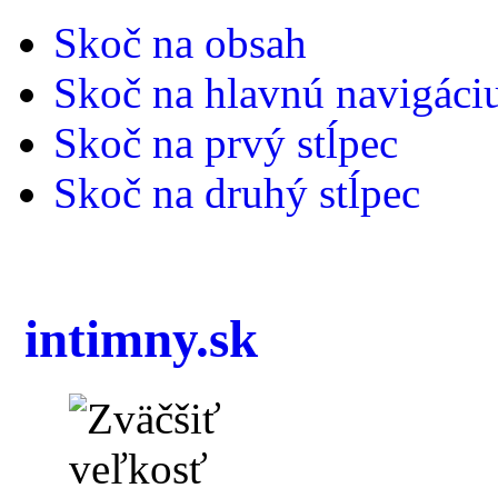
Skoč na obsah
Skoč na hlavnú navigáci
Skoč na prvý stĺpec
Skoč na druhý stĺpec
intimny.sk