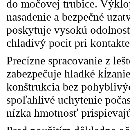
do močovej trubice. Výkl
nasadenie a bezpečné uzat
poskytuje vysokú odolnosť
chladivý pocit pri kontakt
Precízne spracovanie z leš
zabezpečuje hladké kĺzani
konštrukcia bez pohybliv
spoľahlivé uchytenie poča
nízka hmotnosť prispievaj