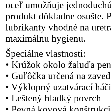
oceľ umožňuje jednoduchú
produkt dôkladne osušte. P
lubrikanty vhodné na uretrá
maximálnu hygienu.
Špeciálne vlastnosti:
• Krúžok okolo žaluďa pen
• Guľôčka určená na zaved
• Výklopný uzatvárací háč
• Leštený hladký povrch
• Pevná kovová konštrukci