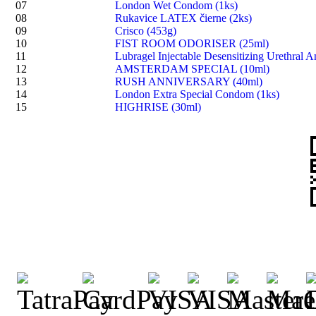
07
London Wet Condom (1ks)
08
Rukavice LATEX čierne (2ks)
09
Crisco (453g)
10
FIST ROOM ODORISER (25ml)
11
Lubragel Injectable Desensitizing Urethral A
12
AMSTERDAM SPECIAL (10ml)
13
RUSH ANNIVERSARY (40ml)
14
London Extra Special Condom (1ks)
15
HIGHRISE (30ml)