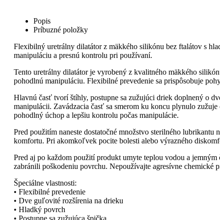
Popis
Príbuzné položky
Flexibilný uretrálny dilatátor z mäkkého silikónu bez ftalátov 
manipuláciu a presnú kontrolu pri používaní.
Tento uretrálny dilatátor je vyrobený z kvalitného mäkkého silik
pohodlnú manipuláciu. Flexibilné prevedenie sa prispôsobuje poh
Hlavnú časť tvorí štíhly, postupne sa zužujúci driek doplnený o dv
manipulácii. Zavádzacia časť sa smerom ku koncu plynulo zužuje 
pohodlný úchop a lepšiu kontrolu počas manipulácie.
Pred použitím naneste dostatočné množstvo sterilného lubrikantu 
komfortu. Pri akomkoľvek pocite bolesti alebo výrazného diskomfor
Pred aj po každom použití produkt umyte teplou vodou a jemným č
zabránili poškodeniu povrchu. Nepoužívajte agresívne chemické pr
Špeciálne vlastnosti:
• Flexibilné prevedenie
• Dve guľovité rozšírenia na drieku
• Hladký povrch
• Postupne sa zužujúca špička