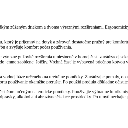
s hladkým zúženým driekom a dvoma výraznými rozšíreniami. Ergonomick
ónu, ktorý je príjemný na dotyk a zároveň dostatočne pružný pre komfo
ybu a zvyšuje komfort počas používania.
e výrazné guľovité rozšírenia umiestnené v hornej časti zavádzacej sekc
do jemne zaoblenej špičky. Vrchná časť je vybavená priečnou kotvou v
na vodnej báze určeného na uretrálne pomôcky. Zavádzajte pomaly, opatr
tu používanie okamžite prerušte. Po použití produkt dôkladne očistite a
ističom určeným na erotické pomôcky. Používajte výhradne lubrikanty n
ípravky, alkohol ani abrazívne čistiace prostriedky. Po umytí nechajte