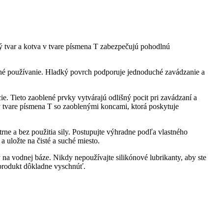
ý tvar a kotva v tvare písmena T zabezpečujú pohodlnú
rtné používanie. Hladký povrch podporuje jednoduché zavádzanie a
ie. Tieto zaoblené prvky vytvárajú odlišný pocit pri zavádzaní a
 tvare písmena T so zaoblenými koncami, ktorá poskytuje
ne a bez použitia sily. Postupujte výhradne podľa vlastného
 uložte na čisté a suché miesto.
a vodnej báze. Nikdy nepoužívajte silikónové lubrikanty, aby ste
 produkt dôkladne vyschnúť.