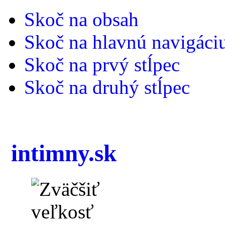
Skoč na obsah
Skoč na hlavnú navigáci
Skoč na prvý stĺpec
Skoč na druhý stĺpec
intimny.sk