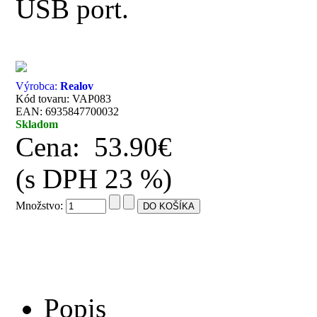
USB port.
Výrobca:
Realov
Kód tovaru: VAP083
EAN: 6935847700032
Skladom
Cena:
53.90€
(s DPH 23 %)
Množstvo:
Popis