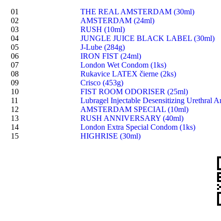
01
THE REAL AMSTERDAM (30ml)
02
AMSTERDAM (24ml)
03
RUSH (10ml)
04
JUNGLE JUICE BLACK LABEL (30ml)
05
J-Lube (284g)
06
IRON FIST (24ml)
07
London Wet Condom (1ks)
08
Rukavice LATEX čierne (2ks)
09
Crisco (453g)
10
FIST ROOM ODORISER (25ml)
11
Lubragel Injectable Desensitizing Urethral A
12
AMSTERDAM SPECIAL (10ml)
13
RUSH ANNIVERSARY (40ml)
14
London Extra Special Condom (1ks)
15
HIGHRISE (30ml)