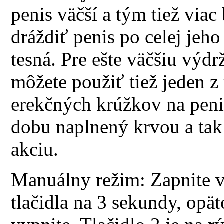
penis väčší a tým tiež via
dráždiť penis po celej jeh
tesná. Pre ešte väčšiu výdr
môžete použiť tiež jeden z
erekčných krúžkov na peni
dobu naplnený krvou a tak
akciu.
Manuálny režim: Zapnite 
tlačidla na 3 sekundy, op