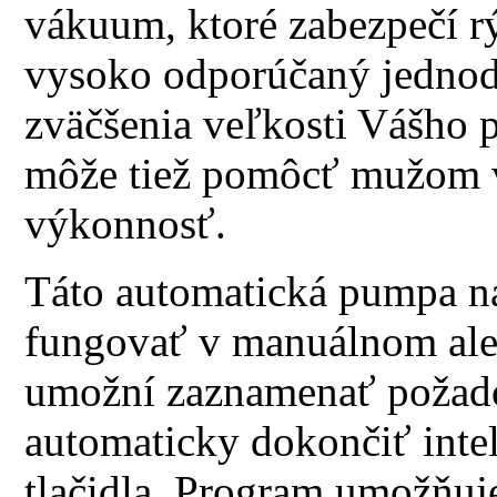
vákuum, ktoré zabezpečí rý
vysoko odporúčaný jednod
zväčšenia veľkosti Vášho p
môže tiež pomôcť mužom v
výkonnosť.
Táto automatická pumpa n
fungovať v manuálnom aleb
umožní zaznamenať požad
automaticky dokončiť inte
tlačidla. Program umožňuje