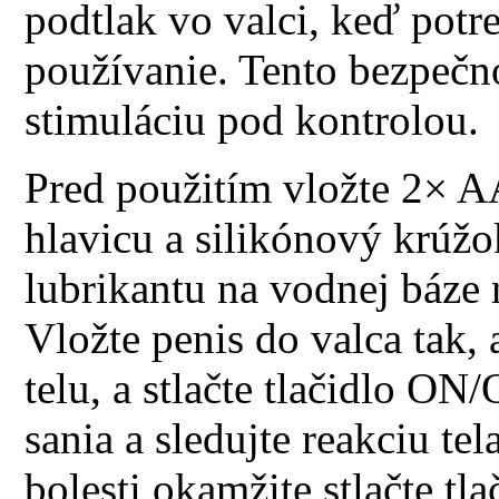
podtlak vo valci, keď potre
používanie. Tento bezpeč
stimuláciu pod kontrolou.
Pred použitím vložte 2× A
hlavicu a silikónový krúž
lubrikantu na vodnej báze 
Vložte penis do valca tak, 
telu, a stlačte tlačidlo O
sania a sledujte reakciu te
bolesti okamžite stlačte t