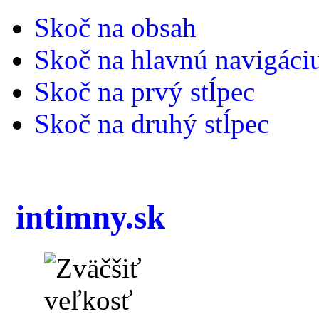
Skoč na obsah
Skoč na hlavnú navigáci
Skoč na prvý stĺpec
Skoč na druhý stĺpec
intimny.sk