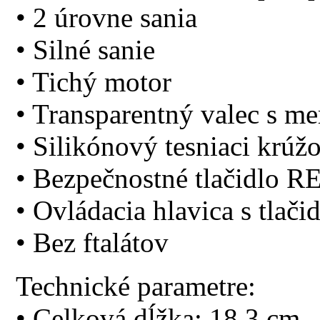
• 2 úrovne sania
• Silné sanie
• Tichý motor
• Transparentný valec s m
• Silikónový tesniaci krúž
• Bezpečnostné tlačidlo R
• Ovládacia hlavica s tla
• Bez ftalátov
Technické parametre:
• Celková dĺžka: 18,3 cm