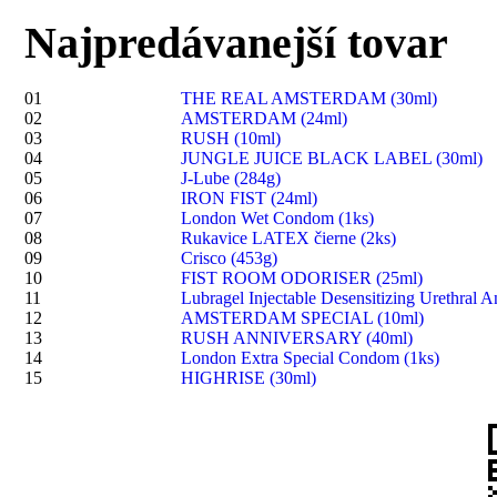
Najpredávanejší tovar
01
THE REAL AMSTERDAM (30ml)
02
AMSTERDAM (24ml)
03
RUSH (10ml)
04
JUNGLE JUICE BLACK LABEL (30ml)
05
J-Lube (284g)
06
IRON FIST (24ml)
07
London Wet Condom (1ks)
08
Rukavice LATEX čierne (2ks)
09
Crisco (453g)
10
FIST ROOM ODORISER (25ml)
11
Lubragel Injectable Desensitizing Urethral A
12
AMSTERDAM SPECIAL (10ml)
13
RUSH ANNIVERSARY (40ml)
14
London Extra Special Condom (1ks)
15
HIGHRISE (30ml)