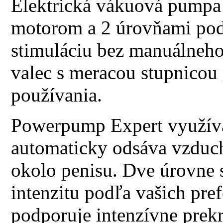
Elektrická vákuová pumpa 
motorom a 2 úrovňami pod
stimuláciu bez manuálneh
valec s meracou stupnicou
používania.
Powerpump Expert využíva 
automaticky odsáva vzduch
okolo penisu. Dve úrovne 
intenzitu podľa vašich prefe
podporuje intenzívne prekr