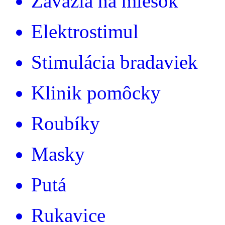
Závažia na miešok
Elektrostimul
Stimulácia bradaviek
Klinik pomôcky
Roubíky
Masky
Putá
Rukavice