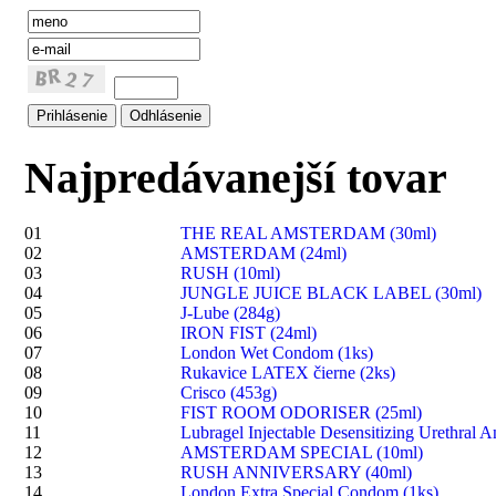
Najpredávanejší tovar
01
THE REAL AMSTERDAM (30ml)
02
AMSTERDAM (24ml)
03
RUSH (10ml)
04
JUNGLE JUICE BLACK LABEL (30ml)
05
J-Lube (284g)
06
IRON FIST (24ml)
07
London Wet Condom (1ks)
08
Rukavice LATEX čierne (2ks)
09
Crisco (453g)
10
FIST ROOM ODORISER (25ml)
11
Lubragel Injectable Desensitizing Urethral A
12
AMSTERDAM SPECIAL (10ml)
13
RUSH ANNIVERSARY (40ml)
14
London Extra Special Condom (1ks)