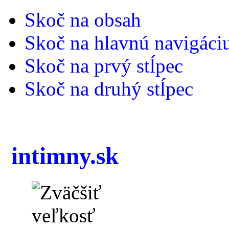
Skoč na obsah
Skoč na hlavnú navigáci
Skoč na prvý stĺpec
Skoč na druhý stĺpec
intimny.sk