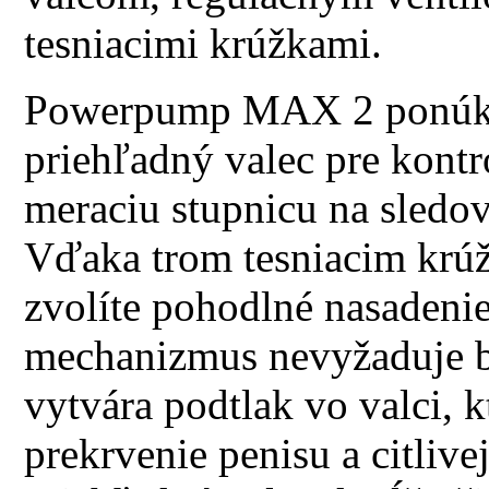
tesniacimi krúžkami.
Powerpump MAX 2 ponúka 
priehľadný valec pre kontr
meraciu stupnicu na sledov
Vďaka trom tesniacim krúž
zvolíte pohodlné nasadeni
mechanizmus nevyžaduje ba
vytvára podtlak vo valci, 
prekrvenie penisu a citlivej