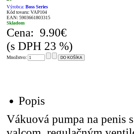
Výrobca:
Boss Series
Kód tovaru: VAP104
EAN: 5903661803315
Skladom
Cena:
9.90€
(s DPH 23 %)
Množstvo:
Popis
Vákuová pumpa na penis 
valcom, regulačným venti