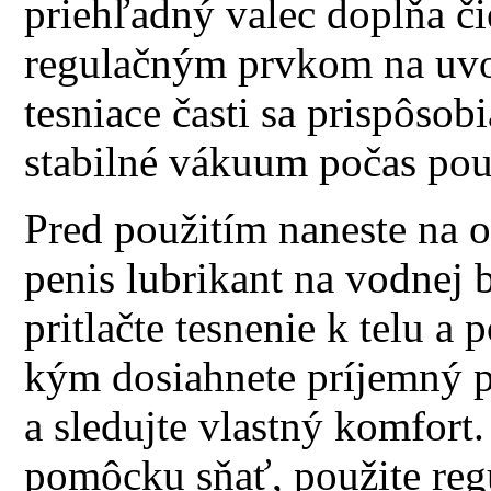
priehľadný valec dopĺňa č
regulačným prvkom na uvoľ
tesniace časti sa prispôsob
stabilné vákuum počas použ
Pred použitím naneste na o
penis lubrikant na vodnej b
pritlačte tesnenie k telu a
kým dosiahnete príjemný p
a sledujte vlastný komfort
pomôcku sňať, použite regu