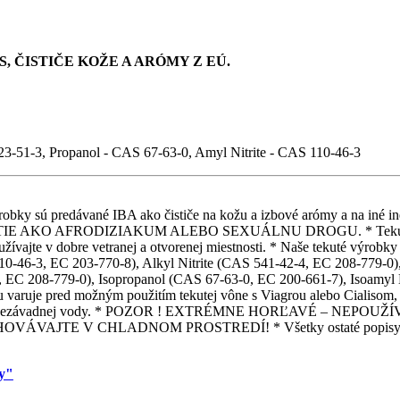
, ČISTIČE KOŽE A ARÓMY Z EÚ.
23-51-3, Propanol - CAS 67-63-0, Amyl Nitrite - CAS 110-46-3
é výrobky sú predávané IBA ako čističe na kožu a izbové arómy a na
 AFRODIZIAKUM ALEBO SEXUÁLNU DROGU. * Tekuté výrobky sú
žívajte v dobre vetranej a otvorenej miestnosti. * Naše tekuté výrobky n
0-46-3, EC 203-770-8), Alkyl Nitrite (CAS 541-42-4, EC 208-779-0), 
, EC 208-779-0), Isopropanol (CAS 67-63-0, EC 200-661-7), Isoamyl N
su varuje pred možným použitím tekutej vône s Viagrou alebo Cialisom
om čistej nezávadnej vody. * POZOR ! EXTRÉMNE HORĽAVÉ – N
E V CHLADNOM PROSTREDÍ! * Všetky ostaté popisy k tekutý
my"