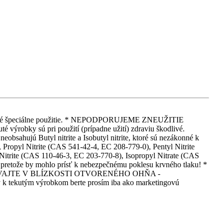
 iné iné špeciálne použitie. * NEPODPORUJEME ZNEUŽITIE
 pri použití (prípadne užití) zdraviu škodlivé.
eobsahujú Butyl nitrite a Isobutyl nitrite, ktoré sú nezákonné k
Propyl Nitrite (CAS 541-42-4, EC 208-779-0), Pentyl Nitrite
itrite (CAS 110-46-3, EC 203-770-8), Isopropyl Nitrate (CAS
, pretože by mohlo prísť k nebezpečnému poklesu krvného tlaku! *
EPOUŽÍVAJTE V BLÍZKOSTI OTVORENÉHO OHŇA -
m výrobkom berte prosím iba ako marketingovú