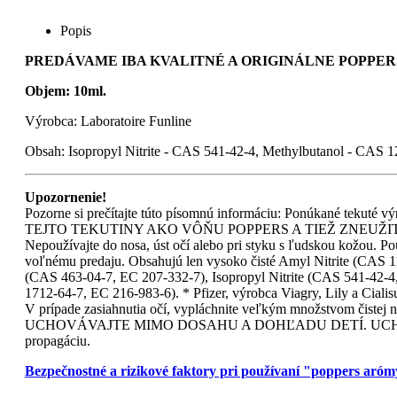
Popis
PREDÁVAME IBA KVALITNÉ A ORIGINÁLNE POPPERS
Objem: 10ml.
Výrobca: Laboratoire Funline
Obsah: Isopropyl Nitrite - CAS 541-42-4, Methylbutanol - CAS 1
Upozornenie!
Pozorne si prečítajte túto písomnú informáciu: Ponúkané tekut
TEJTO TEKUTINY AKO VÔŇU POPPERS A TIEŽ ZNEUŽITIE AKO
Nepoužívajte do nosa, úst očí alebo pri styku s ľudskou kožou. Pou
voľnému predaju. Obsahujú len vysoko čisté Amyl Nitrite (CAS 11
(CAS 463-04-7, EC 207-332-7), Isopropyl Nitrite (CAS 541-42-4
1712-64-7, EC 216-983-6). * Pfizer, výrobca Viagry, Lily a Ciali
V prípade zasiahnutia očí, vypláchnite veľkým množstv
UCHOVÁVAJTE MIMO DOSAHU A DOHĽADU DETÍ. UCHOVÁVAJT
propagáciu.
Bezpečnostné a rizikové faktory pri používaní "poppers aró