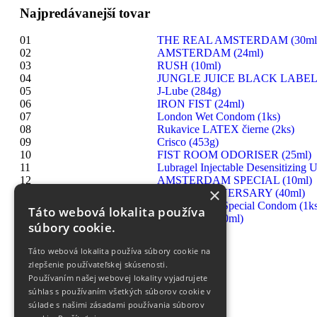
Najpredávanejší tovar
01
THE REAL AMSTERDAM (30ml
02
AMSTERDAM (24ml)
03
RUSH (10ml)
04
JUNGLE JUICE BLACK LABEL 
05
J-Lube (284g)
06
IRON FIST (24ml)
07
London Wet Condom (1ks)
08
Rukavice LATEX čierne (2ks)
09
Crisco (453g)
10
FIST ROOM ODORISER (25ml)
11
Lubragel Injectable Desensitizing U
12
AMSTERDAM SPECIAL (10ml)
×
13
RUSH ANNIVERSARY (40ml)
14
London Extra Special Condom (1ks
Táto webová lokalita používa
15
HIGHRISE (30ml)
súbory cookie.
Táto webová lokalita používa súbory cookie na
zlepšenie používateľskej skúsenosti.
Používaním našej webovej lokality vyjadrujete
súhlas s používaním všetkých súborov cookie v
súlade s našimi zásadami používania súborov