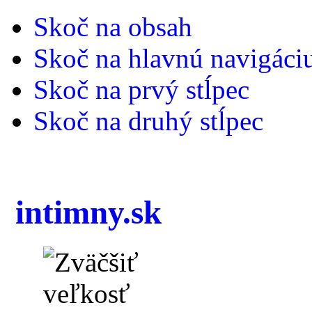
Skoč na obsah
Skoč na hlavnú navigáci
Skoč na prvý stĺpec
Skoč na druhý stĺpec
intimny.sk