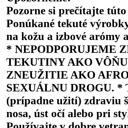
Pozorne si prečítajte tút
Ponúkané tekuté výrobky
na kožu a izbové arómy a 
* NEPODPORUJEME Z
TEKUTINY AKO VÔŇU 
ZNEUŽITIE AKO AFR
SEXUÁLNU DROGU. * Tek
(prípadne užití) zdraviu 
nosa, úst očí alebo pri s
Používajte v dobre vetran