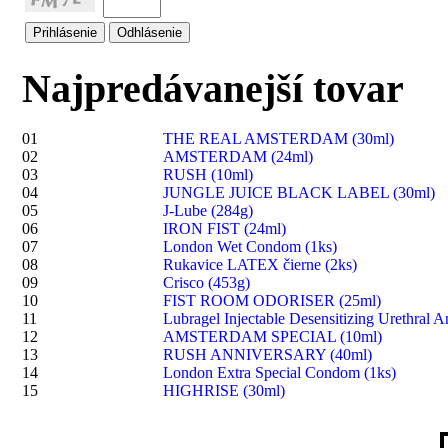
Najpredávanejší tovar
01
THE REAL AMSTERDAM (30ml)
02
AMSTERDAM (24ml)
03
RUSH (10ml)
04
JUNGLE JUICE BLACK LABEL (30ml)
05
J-Lube (284g)
06
IRON FIST (24ml)
07
London Wet Condom (1ks)
08
Rukavice LATEX čierne (2ks)
09
Crisco (453g)
10
FIST ROOM ODORISER (25ml)
11
Lubragel Injectable Desensitizing Urethral A
12
AMSTERDAM SPECIAL (10ml)
13
RUSH ANNIVERSARY (40ml)
14
London Extra Special Condom (1ks)
15
HIGHRISE (30ml)