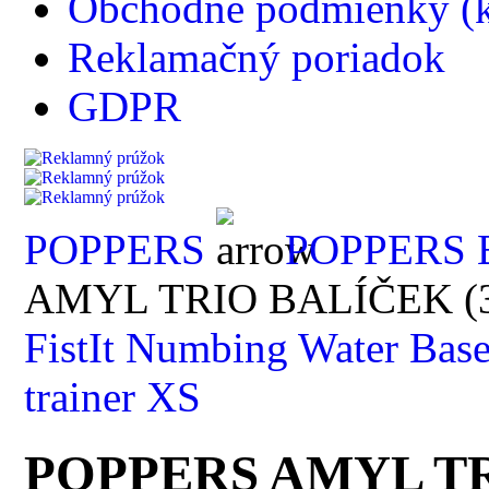
Obchodné podmienky (k
Reklamačný poriadok
GDPR
POPPERS
POPPERS 
AMYL TRIO BALÍČEK (3
FistIt Numbing Water Base
trainer XS
POPPERS AMYL TR