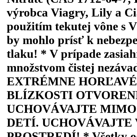
výrobca Viagry, Lily a C
použitím tekutej vône s V
by mohlo prísť k nebezp
tlaku! * V prípade zasia
množstvom čistej nezáva
EXTRÉMNE HORĽAVÉ 
BLÍZKOSTI OTVOREN
UCHOVÁVAJTE MIMO
DETÍ. UCHOVÁVAJTE
PROSTREDÍ! * Všetky os