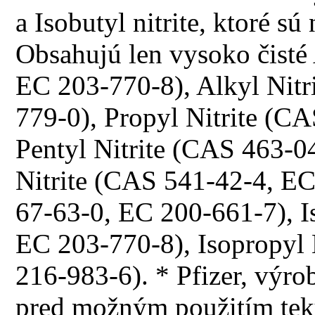
a Isobutyl nitrite, ktoré 
Obsahujú len vysoko čisté
EC 203-770-8), Alkyl Nitr
779-0), Propyl Nitrite (C
Pentyl Nitrite (CAS 463-0
Nitrite (CAS 541-42-4, E
67-63-0, EC 200-661-7), I
EC 203-770-8), Isopropyl
216-983-6). * Pfizer, výrob
pred možným použitím teku