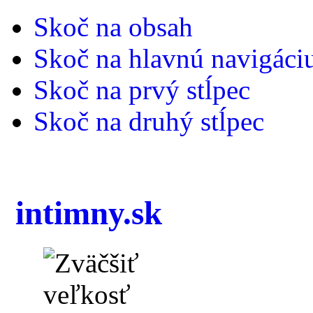
Skoč na obsah
Skoč na hlavnú navigáci
Skoč na prvý stĺpec
Skoč na druhý stĺpec
intimny.sk