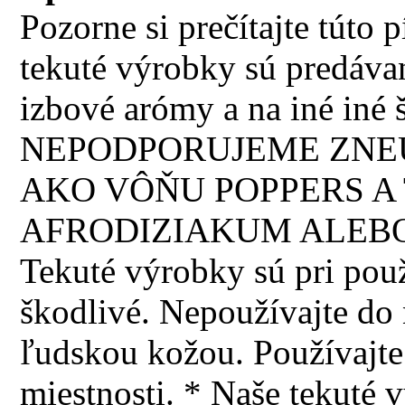
Pozorne si prečítajte túto
tekuté výrobky sú predávan
izbové arómy a na iné iné š
NEPODPORUJEME ZNEU
AKO VÔŇU POPPERS A 
AFRODIZIAKUM ALEBO
Tekuté výrobky sú pri použi
škodlivé. Nepoužívajte do n
ľudskou kožou. Používajte 
miestnosti. * Naše tekuté 