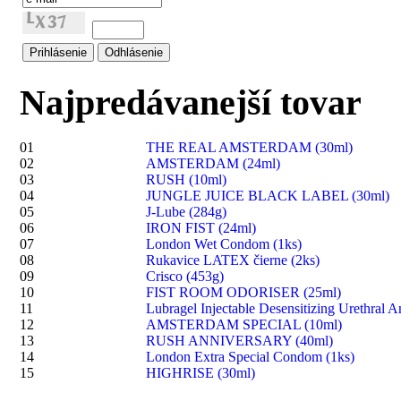
Najpredávanejší tovar
01
THE REAL AMSTERDAM (30ml)
02
AMSTERDAM (24ml)
03
RUSH (10ml)
04
JUNGLE JUICE BLACK LABEL (30ml)
05
J-Lube (284g)
06
IRON FIST (24ml)
07
London Wet Condom (1ks)
08
Rukavice LATEX čierne (2ks)
09
Crisco (453g)
10
FIST ROOM ODORISER (25ml)
11
Lubragel Injectable Desensitizing Urethral A
12
AMSTERDAM SPECIAL (10ml)
13
RUSH ANNIVERSARY (40ml)
14
London Extra Special Condom (1ks)
15
HIGHRISE (30ml)