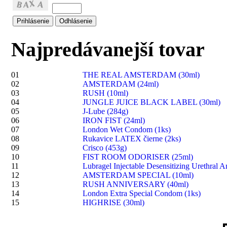
Najpredávanejší tovar
01
THE REAL AMSTERDAM (30ml)
02
AMSTERDAM (24ml)
03
RUSH (10ml)
04
JUNGLE JUICE BLACK LABEL (30ml)
05
J-Lube (284g)
06
IRON FIST (24ml)
07
London Wet Condom (1ks)
08
Rukavice LATEX čierne (2ks)
09
Crisco (453g)
10
FIST ROOM ODORISER (25ml)
11
Lubragel Injectable Desensitizing Urethral A
12
AMSTERDAM SPECIAL (10ml)
13
RUSH ANNIVERSARY (40ml)
14
London Extra Special Condom (1ks)
15
HIGHRISE (30ml)