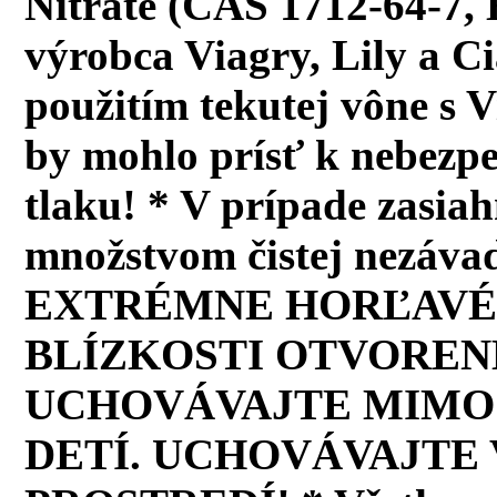
Nitrate (CAS 1712-64-7, E
výrobca Viagry, Lily a C
použitím tekutej vône s V
by mohlo prísť k nebezp
tlaku! * V prípade zasia
množstvom čistej nezáva
EXTRÉMNE HORĽAVÉ 
BLÍZKOSTI OTVOREN
UCHOVÁVAJTE MIMO
DETÍ. UCHOVÁVAJTE