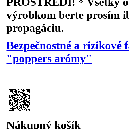
PROSTREDÍ! * Všetky os
výrobkom berte prosím i
propagáciu.
Bezpečnostné a rizikové 
"poppers arómy"
Nákupný košík