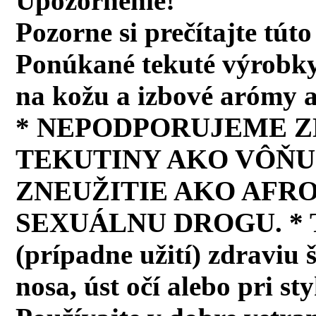
Upozornenie!
Pozorne si prečítajte tút
Ponúkané tekuté výrobky
na kožu a izbové arómy a 
* NEPODPORUJEME Z
TEKUTINY AKO VÔŇU 
ZNEUŽITIE AKO AFR
SEXUÁLNU DROGU. * Tek
(prípadne užití) zdraviu 
nosa, úst očí alebo pri s