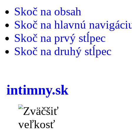
Skoč na obsah
Skoč na hlavnú navigáci
Skoč na prvý stĺpec
Skoč na druhý stĺpec
intimny.sk