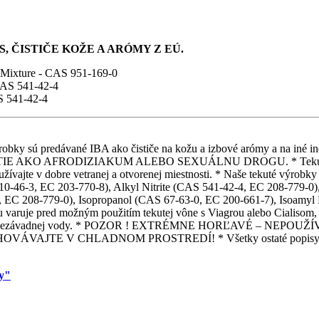
, ČISTIČE KOŽE A ARÓMY Z EÚ.
 Mixture - CAS 951-169-0
CAS 541-42-4
S 541-42-4
é výrobky sú predávané IBA ako čističe na kožu a izbové arómy a na
 AFRODIZIAKUM ALEBO SEXUÁLNU DROGU. * Tekuté výrobky sú
žívajte v dobre vetranej a otvorenej miestnosti. * Naše tekuté výrobky n
0-46-3, EC 203-770-8), Alkyl Nitrite (CAS 541-42-4, EC 208-779-0), 
, EC 208-779-0), Isopropanol (CAS 67-63-0, EC 200-661-7), Isoamyl N
su varuje pred možným použitím tekutej vône s Viagrou alebo Cialisom
om čistej nezávadnej vody. * POZOR ! EXTRÉMNE HORĽAVÉ – N
E V CHLADNOM PROSTREDÍ! * Všetky ostaté popisy k tekutý
my"