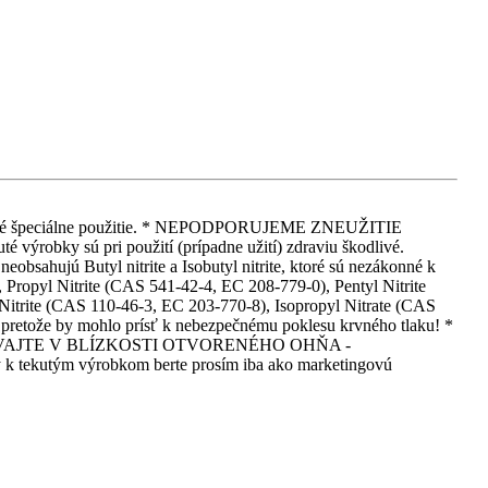
 iné iné špeciálne použitie. * NEPODPORUJEME ZNEUŽITIE
 pri použití (prípadne užití) zdraviu škodlivé.
eobsahujú Butyl nitrite a Isobutyl nitrite, ktoré sú nezákonné k
Propyl Nitrite (CAS 541-42-4, EC 208-779-0), Pentyl Nitrite
itrite (CAS 110-46-3, EC 203-770-8), Isopropyl Nitrate (CAS
, pretože by mohlo prísť k nebezpečnému poklesu krvného tlaku! *
EPOUŽÍVAJTE V BLÍZKOSTI OTVORENÉHO OHŇA -
m výrobkom berte prosím iba ako marketingovú