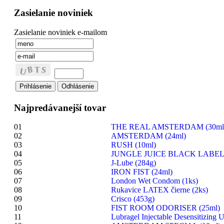
Zasielanie noviniek
Zasielanie noviniek e-mailom
Najpredávanejší tovar
01
THE REAL AMSTERDAM (30ml
02
AMSTERDAM (24ml)
03
RUSH (10ml)
04
JUNGLE JUICE BLACK LABEL 
05
J-Lube (284g)
06
IRON FIST (24ml)
07
London Wet Condom (1ks)
08
Rukavice LATEX čierne (2ks)
09
Crisco (453g)
10
FIST ROOM ODORISER (25ml)
11
Lubragel Injectable Desensitizing U