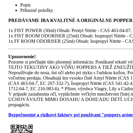
Popis
Príbuzné položky
PREDÁVAME IBA KVALITNÉ A ORIGINÁLNE POPPERS
1x FIST POWER (30ml) Obsah: Pentyl Nitrite - CAS 463-04-07,
1x FIST ROOM ODORISER (25ml) Obsah: Isopropyl Nitrite - 
1x FF ROOM ODORISER (25ml) Obsah: Isopropyl Nitrite - CA
Upozornenie!
Pozorne si prečítajte túto písomnú informáciu: Ponúkané tekut
TEJTO TEKUTINY AKO VÔŇU POPPERS A TIEŽ ZNEUŽITIE AKO
Nepoužívajte do nosa, úst očí alebo pri styku s ľudskou kožou. Pou
voľnému predaju. Obsahujú len vysoko čisté Amyl Nitrite (CAS 11
(CAS 463-04-7, EC 207-332-7), Isopropyl Nitrite (CAS 541-42-4
1712-64-7, EC 216-983-6). * Pfizer, výrobca Viagry, Lily a Ciali
V prípade zasiahnutia očí, vypláchnite veľkým množstv
UCHOVÁVAJTE MIMO DOSAHU A DOHĽADU DETÍ. UCHOVÁVAJT
propagáciu.
Bezpečnostné a rizikové faktory pri používaní "poppers aró