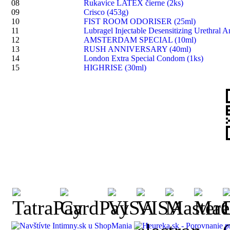
08
Rukavice LATEX čierne (2ks)
09
Crisco (453g)
10
FIST ROOM ODORISER (25ml)
11
Lubragel Injectable Desensitizing Urethral A
12
AMSTERDAM SPECIAL (10ml)
13
RUSH ANNIVERSARY (40ml)
14
London Extra Special Condom (1ks)
15
HIGHRISE (30ml)