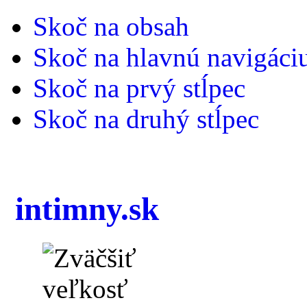
Skoč na obsah
Skoč na hlavnú navigáci
Skoč na prvý stĺpec
Skoč na druhý stĺpec
intimny.sk