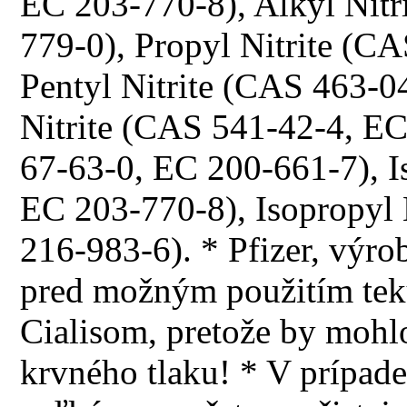
EC 203-770-8), Alkyl Nitr
779-0), Propyl Nitrite (C
Pentyl Nitrite (CAS 463-0
Nitrite (CAS 541-42-4, E
67-63-0, EC 200-661-7), I
EC 203-770-8), Isopropyl
216-983-6). * Pfizer, výrob
pred možným použitím teku
Cialisom, pretože by mohl
krvného tlaku! * V prípade