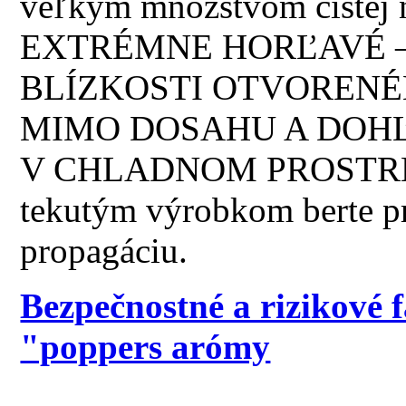
veľkým množstvom čistej 
EXTRÉMNE HORĽAVÉ –
BLÍZKOSTI OTVORENÉ
MIMO DOSAHU A DOHĽ
V CHLADNOM PROSTREDÍ!
tekutým výrobkom berte p
propagáciu.
Bezpečnostné a rizikové 
"poppers arómy