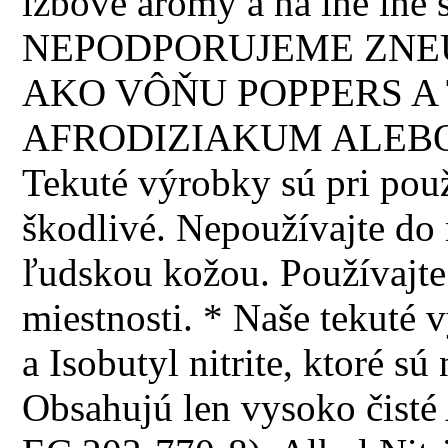
izbové arómy a na iné iné š
NEPODPORUJEME ZNEU
AKO VÔŇU POPPERS A 
AFRODIZIAKUM ALEBO
Tekuté výrobky sú pri použi
škodlivé. Nepoužívajte do n
ľudskou kožou. Používajte 
miestnosti. * Naše tekuté 
a Isobutyl nitrite, ktoré 
Obsahujú len vysoko čisté