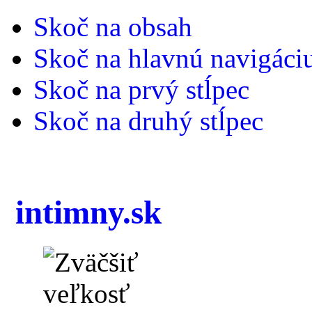
Skoč na obsah
Skoč na hlavnú navigáci
Skoč na prvý stĺpec
Skoč na druhý stĺpec
intimny.sk