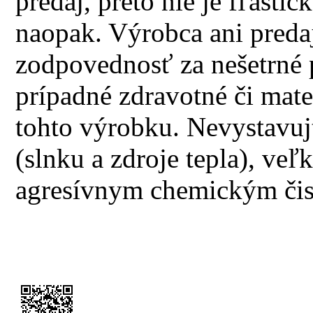
predaj, preto nie je fľašt
naopak. Výrobca ani predaj
zodpovednosť za nešetrné 
prípadné zdravotné či mate
tohto výrobku. Nevystavuj
(slnku a zdroje tepla), ve
agresívnym chemickým čis