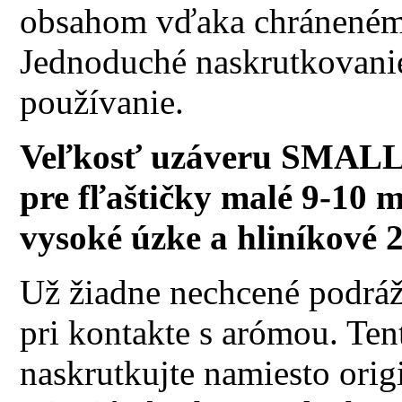
obsahom vďaka chránenému
Jednoduché naskrutkovanie
používanie.
Veľkosť uzáveru SMALL 
pre fľaštičky malé 9-10 m
vysoké úzke a hliníkové 
Už žiadne nechcené podráž
pri kontakte s arómou. Te
naskrutkujte namiesto orig