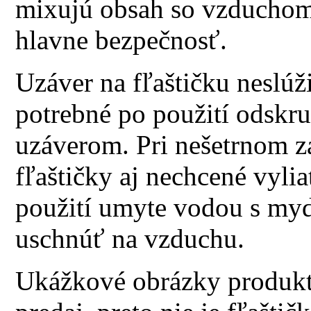
mixujú obsah so vzduchom 
hlavne bezpečnosť.
Uzáver na fľaštičku neslúž
potrebné po použití odskr
uzáverom. Pri nešetrnom za
fľaštičky aj nechcené vyli
použití umyte vodou s myd
uschnúť na vzduchu.
Ukážkové obrázky produktu