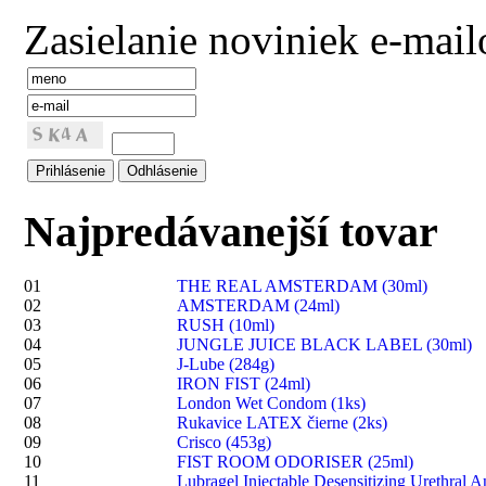
Zasielanie noviniek e-mai
Najpredávanejší tovar
01
THE REAL AMSTERDAM (30ml)
02
AMSTERDAM (24ml)
03
RUSH (10ml)
04
JUNGLE JUICE BLACK LABEL (30ml)
05
J-Lube (284g)
06
IRON FIST (24ml)
07
London Wet Condom (1ks)
08
Rukavice LATEX čierne (2ks)
09
Crisco (453g)
10
FIST ROOM ODORISER (25ml)
11
Lubragel Injectable Desensitizing Urethral A