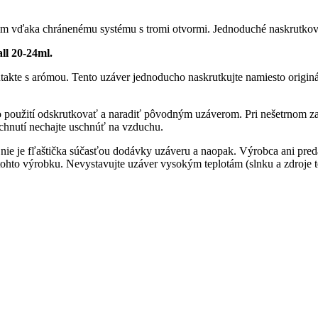
hom vďaka chránenému systému s tromi otvormi. Jednoduché naskrutkova
ll 20-24ml.
takte s arómou. Tento uzáver jednoducho naskrutkujte namiesto origin
o použití odskrutkovať a naradiť pôvodným uzáverom. Pri nešetrnom zao
chnutí nechajte uschnúť na vzduchu.
nie je fľaštička súčasťou dodávky uzáveru a naopak. Výrobca ani pred
e tohto výrobku. Nevystavujte uzáver vysokým teplotám (slnku a zdroj