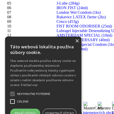
05
J-Lube (284g)
06
IRON FIST (24ml)
07
London Wet Condom (1ks)
08
Rukavice LATEX čierne (2ks)
09
Crisco (453g)
10
FIST ROOM ODORISER (25ml)
11
Lubragel Injectable Desensitizing U
12
AMSTERDAM SPECIAL (10ml)
×
13
RUSH ANNIVERSARY (40ml)
14
London Extra Special Condom (1ks
Táto webová lokalita používa
15
HIGHRISE (30ml)
súbory cookie.
Táto webová lokalita používa súbory cookie na
zlepšenie používateľskej skúsenosti.
Používaním našej webovej lokality vyjadrujete
súhlas s používaním všetkých súborov cookie v
súlade s našimi zásadami používania súborov
cookie.
Prečítať viac
NEVYHNUTNE POTREBNÉ
CIELENIE
PRIJAŤ VŠETKO
ODMIETNUŤ VŠETKO