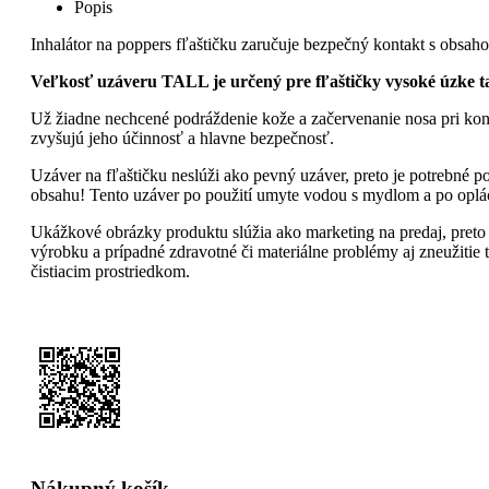
Popis
Inhalátor na poppers fľaštičku zaručuje bezpečný kontakt s obsa
Veľkosť uzáveru TALL je určený pre fľaštičky vysoké úzke ta
Už žiadne nechcené podráždenie kože a začervenanie nosa pri kon
zvyšujú jeho účinnosť a hlavne bezpečnosť.
Uzáver na fľaštičku neslúži ako pevný uzáver, preto je potrebné p
obsahu! Tento uzáver po použití umyte vodou s mydlom a po oplá
Ukážkové obrázky produktu slúžia ako marketing na predaj, preto 
výrobku a prípadné zdravotné či materiálne problémy aj zneužiti
čistiacim prostriedkom.
Nákupný košík