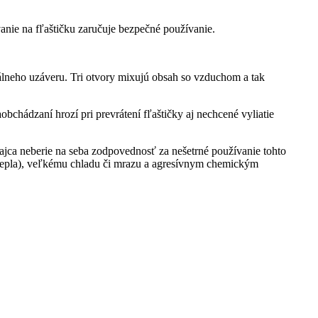
nie na fľaštičku zaručuje bezpečné používanie.
álneho uzáveru. Tri otvory mixujú obsah so vzduchom a tak
bchádzaní hrozí pri prevrátení fľaštičky aj nechcené vyliatie
ajca neberie na seba zodpovednosť za nešetrné používanie tohto
e tepla), veľkému chladu či mrazu a agresívnym chemickým