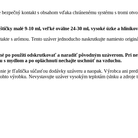
čuje bezpečný kontakt s obsahom vďaka chránenému systému s tromi otv
čky malé 9-10 ml, veľké oválne 24-30 ml, vysoké úzke a hliníkov
takte s arómou. Tento uzáver jednoducho naskrutkujte namiesto origin
bné po použití odskrutkovať a naradiť pôvodným uzáverom. Pri neš
ou s mydlom a po opláchnutí nechajte uschnúť na vzduchu.
nie je fľaštička súčasťou dodávky uzáveru a naopak. Výrobca ani pred
e tohto výrobku. Nevystavujte uzáver vysokým teplotám (slnku a zdroj