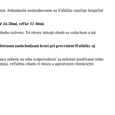
ormi. Jednoduché naskrutkovanie na fľaštičku zaručuje bezpečné
é 24-30ml, veľké JJ 30ml.
álneho uzáveru. Tri otvory mixujú obsah so vzduchom a tak
etrnom zaobchádzaní hrozí pri prevrátení fľaštičky aj
ajca neberie na seba zodpovednosť za nešetrné používanie tohto
e tepla), veľkému chladu či mrazu a agresívnym chemickým