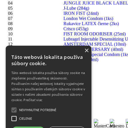
04
JUNGLE JUICE BLACK LABEL 
05
J-Lube (284g)
06
IRON FIST (24ml)
07
London Wet Condom (1ks)
08
Rukavice LATEX čierne (2ks)
09
Crisco (453g)
10
FIST ROOM ODORISER (25ml)
11
Lubragel Injectable Desensitizing U
12
AMSTERDAM SPECIAL (10ml)
×
13
RUSH ANNIVERSARY (40ml)
14
London Extra Special Condom (1ks
Táto webová lokalita používa
15
HIGHRISE (30ml)
súbory cookie.
Táto webová lokalita používa súbory cookie na
zlepšenie používateľskej skúsenosti.
Používaním našej webovej lokality vyjadrujete
súhlas s používaním všetkých súborov cookie v
súlade s našimi zásadami používania súborov
cookie.
Prečítať viac
NEVYHNUTNE POTREBNÉ
CIELENIE