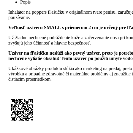
Popis
Inhalátor na poppers fľaštičku v originálnom tvare penisu, zaru
používanie.
Veľkosť uzáveru SMALL s priemerom 2 cm je určený pre fľašti
Už žiadne nechcené podráždenie kože a začervenanie nosa pri kon
zvyšujú jeho účinnosť a hlavne bezpečnosť.
Uzáver na fľaštičku neslúži ako pevný uzáver, preto je potre
nechcené vyliatie obsahu! Tento uzáver po použití umyte vod
Ukážkové obrázky produktu slúžia ako marketing na predaj, preto 
výrobku a prípadné zdravotné či materiálne problémy aj zneužiti
čistiacim prostriedkom.