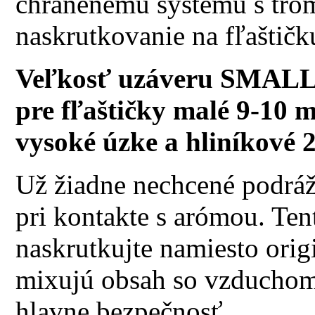
chránenému systému s tro
naskrutkovanie na fľaštičk
Veľkosť uzáveru SMALL 
pre fľaštičky malé 9-10 m
vysoké úzke a hliníkové 
Už žiadne nechcené podráž
pri kontakte s arómou. Te
naskrutkujte namiesto orig
mixujú obsah so vzduchom 
hlavne bezpečnosť.