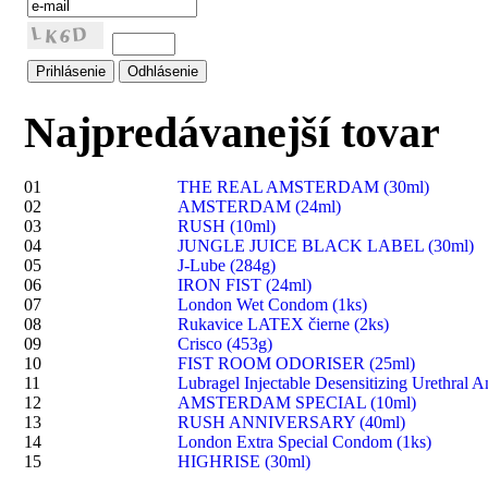
Najpredávanejší tovar
01
THE REAL AMSTERDAM (30ml)
02
AMSTERDAM (24ml)
03
RUSH (10ml)
04
JUNGLE JUICE BLACK LABEL (30ml)
05
J-Lube (284g)
06
IRON FIST (24ml)
07
London Wet Condom (1ks)
08
Rukavice LATEX čierne (2ks)
09
Crisco (453g)
10
FIST ROOM ODORISER (25ml)
11
Lubragel Injectable Desensitizing Urethral A
12
AMSTERDAM SPECIAL (10ml)
13
RUSH ANNIVERSARY (40ml)
14
London Extra Special Condom (1ks)
15
HIGHRISE (30ml)