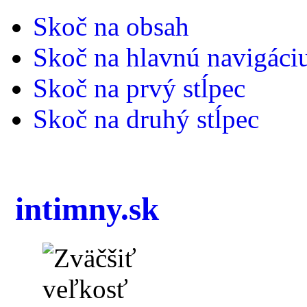
Skoč na obsah
Skoč na hlavnú navigáci
Skoč na prvý stĺpec
Skoč na druhý stĺpec
intimny.sk