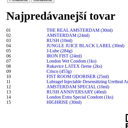
Najpredávanejší tovar
01
THE REAL AMSTERDAM (30ml)
02
AMSTERDAM (24ml)
03
RUSH (10ml)
04
JUNGLE JUICE BLACK LABEL (30ml)
05
J-Lube (284g)
06
IRON FIST (24ml)
07
London Wet Condom (1ks)
08
Rukavice LATEX čierne (2ks)
09
Crisco (453g)
10
FIST ROOM ODORISER (25ml)
11
Lubragel Injectable Desensitizing Urethral A
12
AMSTERDAM SPECIAL (10ml)
13
RUSH ANNIVERSARY (40ml)
14
London Extra Special Condom (1ks)
15
HIGHRISE (30ml)