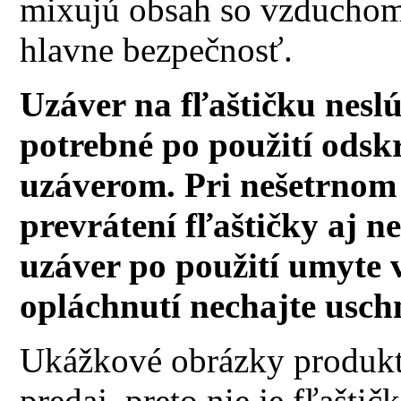
mixujú obsah so vzduchom 
hlavne bezpečnosť.
Uzáver na fľaštičku neslú
potrebné po použití ods
uzáverom. Pri nešetrnom
prevrátení fľaštičky aj n
uzáver po použití umyte
opláchnutí nechajte usc
Ukážkové obrázky produktu
predaj, preto nie je fľašt