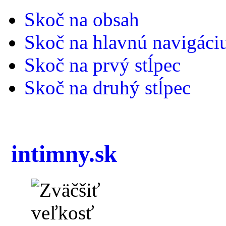
Skoč na obsah
Skoč na hlavnú navigáci
Skoč na prvý stĺpec
Skoč na druhý stĺpec
intimny.sk