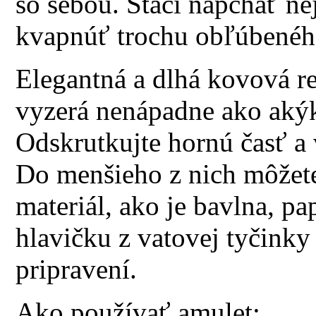
so sebou. Stačí napchať ne
kvapnúť trochu obľúbeného
Elegantná a dlhá kovová ret
vyzerá nenápadne ako akýk
Odskrutkujte hornú časť a 
Do menšieho z nich môžete
materiál, ako je bavlna, p
hlavičku z vatovej tyčinky 
pripravení.
Ako používať amulet: