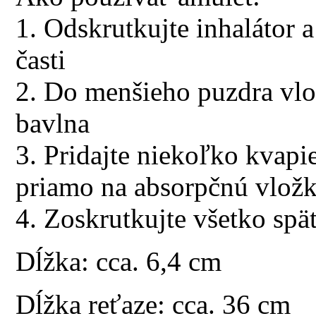
1. Odskrutkujte inhalátor 
časti
2. Do menšieho puzdra vlož
bavlna
3. Pridajte niekoľko kvap
priamo na absorpčnú vlož
4. Zoskrutkujte všetko sp
Dĺžka: cca. 6,4 cm
Dĺžka reťaze: cca. 36 cm