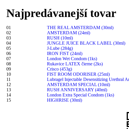
Najpredávanejší tovar
01
THE REAL AMSTERDAM (30ml)
02
AMSTERDAM (24ml)
03
RUSH (10ml)
04
JUNGLE JUICE BLACK LABEL (30ml)
05
J-Lube (284g)
06
IRON FIST (24ml)
07
London Wet Condom (1ks)
08
Rukavice LATEX čierne (2ks)
09
Crisco (453g)
10
FIST ROOM ODORISER (25ml)
11
Lubragel Injectable Desensitizing Urethral A
12
AMSTERDAM SPECIAL (10ml)
13
RUSH ANNIVERSARY (40ml)
14
London Extra Special Condom (1ks)
15
HIGHRISE (30ml)