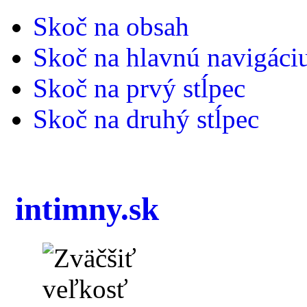
Skoč na obsah
Skoč na hlavnú navigáci
Skoč na prvý stĺpec
Skoč na druhý stĺpec
intimny.sk