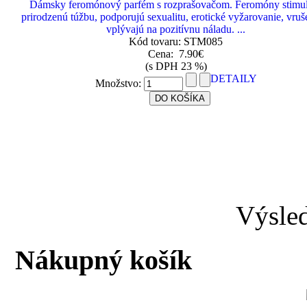
Dámsky feromónový parfém s rozprašovačom. Feromóny stimu
prirodzenú túžbu, podporujú sexualitu, erotické vyžarovanie, vruš
vplývajú na pozitívnu náladu. ...
Kód tovaru: STM085
Cena:
7.90€
(s DPH 23 %)
DETAILY
Množstvo:
Výsled
Nákupný košík