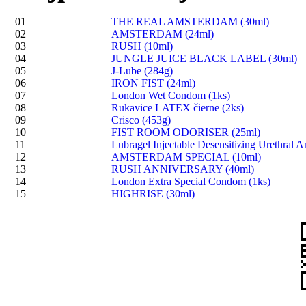
01
THE REAL AMSTERDAM (30ml)
02
AMSTERDAM (24ml)
03
RUSH (10ml)
04
JUNGLE JUICE BLACK LABEL (30ml)
05
J-Lube (284g)
06
IRON FIST (24ml)
07
London Wet Condom (1ks)
08
Rukavice LATEX čierne (2ks)
09
Crisco (453g)
10
FIST ROOM ODORISER (25ml)
11
Lubragel Injectable Desensitizing Urethral A
12
AMSTERDAM SPECIAL (10ml)
13
RUSH ANNIVERSARY (40ml)
14
London Extra Special Condom (1ks)
15
HIGHRISE (30ml)