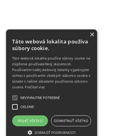
×
Táto webová lokalita používa
súbory cookie.
Táto webová lokalita používa súbory cookie na
zlepšenie používateľskej skúsenosti.
Používaním našej webovej lokality vyjadrujete
súhlas s používaním všetkých súborov cookie v
súlade s našimi zásadami používania súborov
cookie.
Prečítať viac
NEVYHNUTNE POTREBNÉ
CIELENIE
PRIJAŤ VŠETKO
ODMIETNUŤ VŠETKO
ZOBRAZIŤ PODROBNOSTI