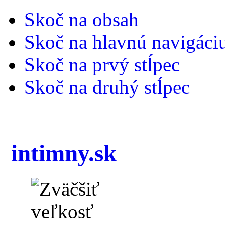
Skoč na obsah
Skoč na hlavnú navigáci
Skoč na prvý stĺpec
Skoč na druhý stĺpec
intimny.sk