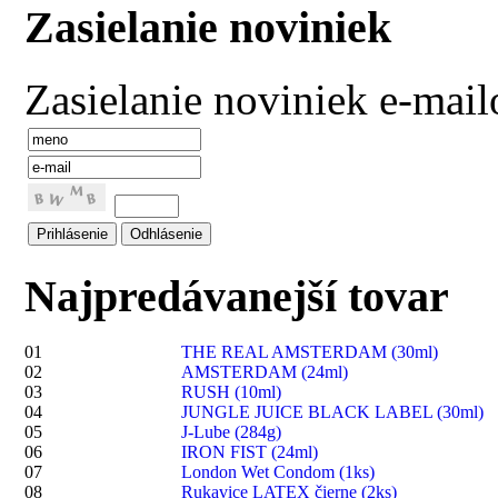
Zasielanie noviniek
Zasielanie noviniek e-mai
Najpredávanejší tovar
01
THE REAL AMSTERDAM (30ml)
02
AMSTERDAM (24ml)
03
RUSH (10ml)
04
JUNGLE JUICE BLACK LABEL (30ml)
05
J-Lube (284g)
06
IRON FIST (24ml)
07
London Wet Condom (1ks)
08
Rukavice LATEX čierne (2ks)