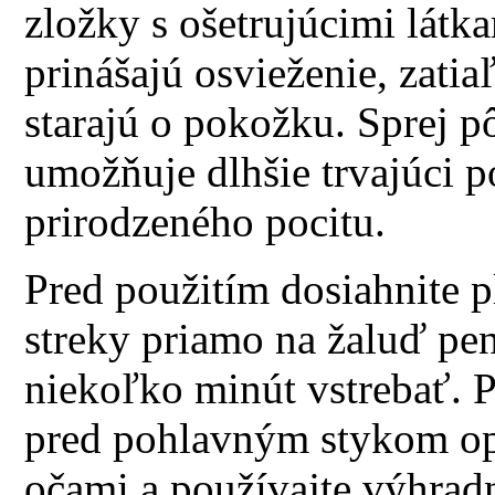
zložky s ošetrujúcimi látk
prinášajú osvieženie, zatia
starajú o pokožku. Sprej pô
umožňuje dlhšie trvajúci p
prirodzeného pocitu.
Pred použitím dosiahnite p
streky priamo na žaluď pen
niekoľko minút vstrebať. 
pred pohlavným stykom opl
očami a používajte výhradn