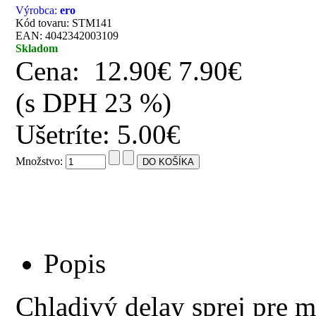
Výrobca:
ero
Kód tovaru: STM141
EAN: 4042342003109
Skladom
Cena:
12.90€
7.90€
(s DPH 23 %)
Ušetríte: 5.00€
Množstvo:
Popis
Chladivý delay sprej pre m