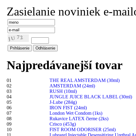
Zasielanie noviniek e-mai
Najpredávanejší tovar
01
THE REAL AMSTERDAM (30ml)
02
AMSTERDAM (24ml)
03
RUSH (10ml)
04
JUNGLE JUICE BLACK LABEL (30ml)
05
J-Lube (284g)
06
IRON FIST (24ml)
07
London Wet Condom (1ks)
08
Rukavice LATEX čierne (2ks)
09
Crisco (453g)
10
FIST ROOM ODORISER (25ml)
11
Lubragel Injectable Desensitizing Urethral A