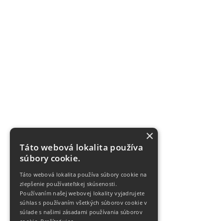
×
Táto webová lokalita používa
súbory cookie.
Táto webová lokalita používa súbory cookie na
zlepšenie používateľskej skúsenosti.
Používaním našej webovej lokality vyjadrujete
súhlas s používaním všetkých súborov cookie v
súlade s našimi zásadami používania súborov