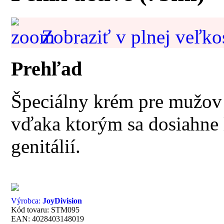
Zobraziť v plnej veľko
Prehľad
Špeciálny krém pre mužov 
vďaka ktorým sa dosiahne l
genitálií.
Výrobca:
JoyDivision
Kód tovaru: STM095
EAN: 4028403148019