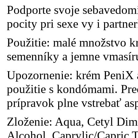
Podporte svoje sebavedomie
pocity pri sexe vy i partne
Použitie: malé množstvo k
semenníky a jemne vmasíru
Upozornenie: krém PeniX a
použitie s kondómami. Pr
prípravok plne vstrebať a
Zloženie: Aqua, Cetyl Dime
Alcohol, Caprylic/Capric T