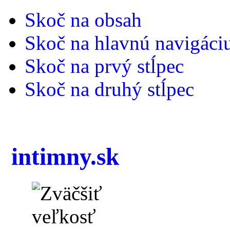
Skoč na obsah
Skoč na hlavnú navigáci
Skoč na prvý stĺpec
Skoč na druhý stĺpec
intimny.sk