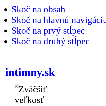
Skoč na obsah
Skoč na hlavnú navigáci
Skoč na prvý stĺpec
Skoč na druhý stĺpec
intimny.sk