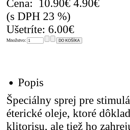
Cena:
10.90€
4.90€
(s DPH 23 %)
Ušetríte: 6.00€
Množstvo:
Popis
Špeciálny sprej pre stimul
éterické oleje, ktoré dôklad
klitorisu, ale tiež ho zahr