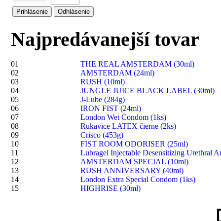
Najpredávanejší tovar
01
THE REAL AMSTERDAM (30ml)
02
AMSTERDAM (24ml)
03
RUSH (10ml)
04
JUNGLE JUICE BLACK LABEL (30ml)
05
J-Lube (284g)
06
IRON FIST (24ml)
07
London Wet Condom (1ks)
08
Rukavice LATEX čierne (2ks)
09
Crisco (453g)
10
FIST ROOM ODORISER (25ml)
11
Lubragel Injectable Desensitizing Urethral A
12
AMSTERDAM SPECIAL (10ml)
13
RUSH ANNIVERSARY (40ml)
14
London Extra Special Condom (1ks)
15
HIGHRISE (30ml)