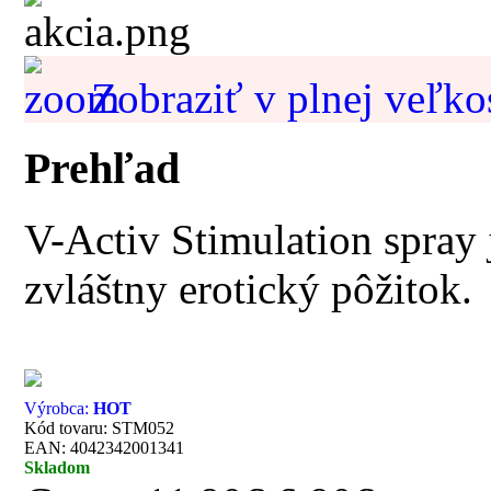
Zobraziť v plnej veľko
Prehľad
V-Activ Stimulation spray j
zvláštny erotický pôžitok.
Výrobca:
HOT
Kód tovaru: STM052
EAN: 4042342001341
Skladom