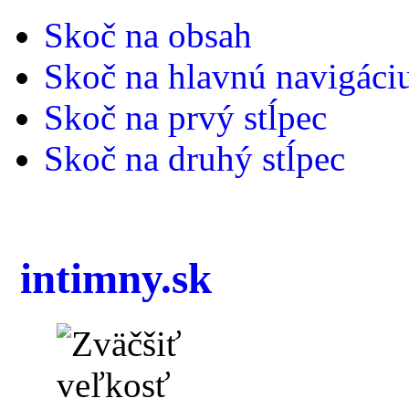
Skoč na obsah
Skoč na hlavnú navigáci
Skoč na prvý stĺpec
Skoč na druhý stĺpec
intimny.sk