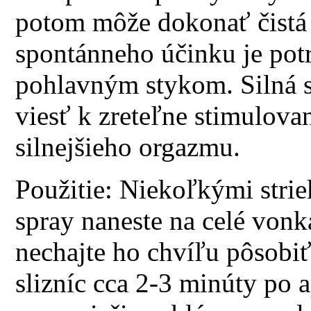
potom môže dokonať čistá 
spontánneho účinku je potr
pohlavným stykom. Silná s
viesť k zreteľne stimulova
silnejšieho orgazmu.
Použitie: Niekoľkými stri
spray naneste na celé vonka
nechajte ho chvíľu pôsobiť
slizníc cca 2-3 minúty po a