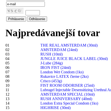
Najpredávanejší tovar
01
THE REAL AMSTERDAM (30ml)
02
AMSTERDAM (24ml)
03
RUSH (10ml)
04
JUNGLE JUICE BLACK LABEL (30ml)
05
J-Lube (284g)
06
IRON FIST (24ml)
07
London Wet Condom (1ks)
08
Rukavice LATEX čierne (2ks)
09
Crisco (453g)
10
FIST ROOM ODORISER (25ml)
11
Lubragel Injectable Desensitizing Urethral A
12
AMSTERDAM SPECIAL (10ml)
13
RUSH ANNIVERSARY (40ml)
14
London Extra Special Condom (1ks)
15
HIGHRISE (30ml)