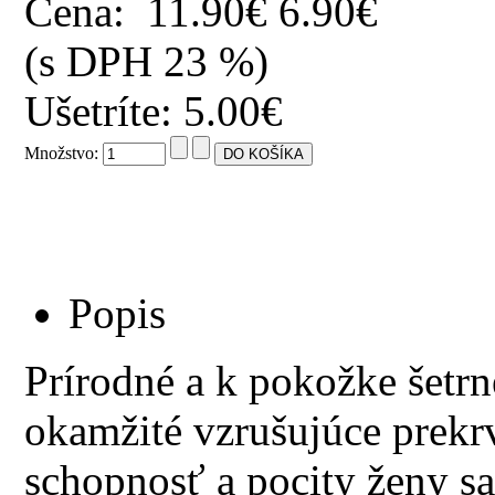
Cena:
11.90€
6.90€
(s DPH 23 %)
Ušetríte: 5.00€
Množstvo:
Popis
Prírodné a k pokožke šetr
okamžité vzrušujúce prekrv
schopnosť a pocity ženy sa