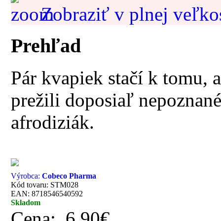
Zobraziť v plnej veľko
Prehľad
Pár kvapiek stačí k tomu, a
prežili doposiaľ nepoznané
afrodiziák.
Výrobca:
Cobeco Pharma
Kód tovaru: STM028
EAN: 8718546540592
Skladom
Cena:
6.90€