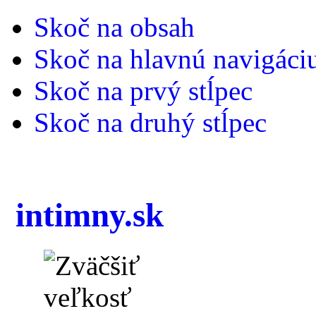
Skoč na obsah
Skoč na hlavnú navigáci
Skoč na prvý stĺpec
Skoč na druhý stĺpec
intimny.sk