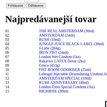
Najpredávanejší tovar
01
THE REAL AMSTERDAM (30ml)
02
AMSTERDAM (24ml)
03
RUSH (10ml)
04
JUNGLE JUICE BLACK LABEL (30ml)
05
J-Lube (284g)
06
IRON FIST (24ml)
07
London Wet Condom (1ks)
08
Rukavice LATEX čierne (2ks)
09
Crisco (453g)
10
FIST ROOM ODORISER (25ml)
11
Lubragel Injectable Desensitizing Urethral A
12
AMSTERDAM SPECIAL (10ml)
13
RUSH ANNIVERSARY (40ml)
14
London Extra Special Condom (1ks)
15
HIGHRISE (30ml)