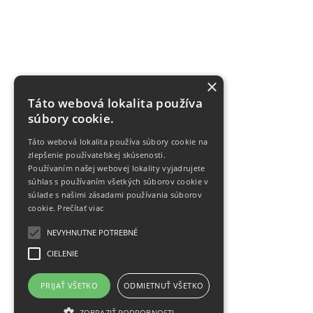
×
Táto webová lokalita používa
súbory cookie.
Táto webová lokalita používa súbory cookie na
zlepšenie používateľskej skúsenosti.
Používaním našej webovej lokality vyjadrujete
súhlas s používaním všetkých súborov cookie v
súlade s našimi zásadami používania súborov
cookie.
Prečítať viac
NEVYHNUTNE POTREBNÉ
CIELENIE
PRIJAŤ VŠETKO
ODMIETNUŤ VŠETKO
ZOBRAZIŤ PODROBNOSTI