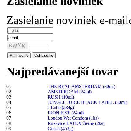
Zasielanie noviniek
Zasielanie noviniek e-mai
Najpredávanejší tovar
01
THE REAL AMSTERDAM (30ml)
02
AMSTERDAM (24ml)
03
RUSH (10ml)
04
JUNGLE JUICE BLACK LABEL (30ml)
05
J-Lube (284g)
06
IRON FIST (24ml)
07
London Wet Condom (1ks)
08
Rukavice LATEX čierne (2ks)
09
Crisco (453g)