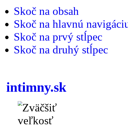
Skoč na obsah
Skoč na hlavnú navigáci
Skoč na prvý stĺpec
Skoč na druhý stĺpec
intimny.sk