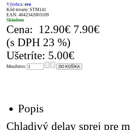
Výrobca:
ero
Kód tovaru: STM141
EAN: 4042342003109
Skladom
Cena:
12.90€
7.90€
(s DPH 23 %)
Ušetríte: 5.00€
Množstvo:
Popis
Chladivý delay sprej pre m