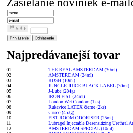
Zasielanie noviniek e-mai
Najpredávanejší tovar
01
THE REAL AMSTERDAM (30ml)
02
AMSTERDAM (24ml)
03
RUSH (10ml)
04
JUNGLE JUICE BLACK LABEL (30ml)
05
J-Lube (284g)
06
IRON FIST (24ml)
07
London Wet Condom (1ks)
08
Rukavice LATEX čierne (2ks)
09
Crisco (453g)
10
FIST ROOM ODORISER (25ml)
11
Lubragel Injectable Desensitizing Urethral A
12
AMSTERDAM SPECIAL (10ml)