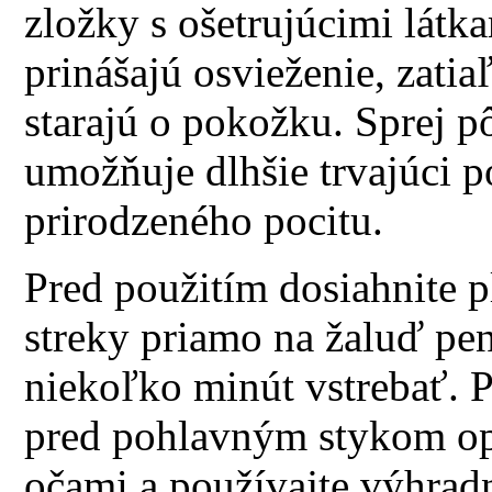
zložky s ošetrujúcimi látk
prinášajú osvieženie, zatia
starajú o pokožku. Sprej pô
umožňuje dlhšie trvajúci p
prirodzeného pocitu.
Pred použitím dosiahnite p
streky priamo na žaluď pen
niekoľko minút vstrebať. 
pred pohlavným stykom opl
očami a používajte výhradn