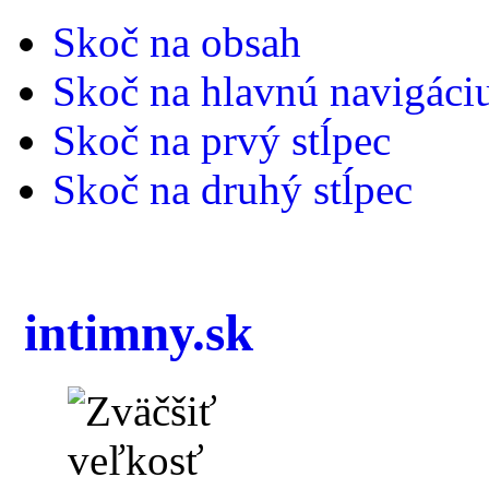
Skoč na obsah
Skoč na hlavnú navigáci
Skoč na prvý stĺpec
Skoč na druhý stĺpec
intimny.sk