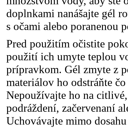
množstvom vody, aby ste ob
doplnkami nanášajte gél r
s očami alebo poranenou 
Pred použitím očistite pok
použití ich umyte teplou 
prípravkom. Gél zmyte z 
materiálov ho odstráňte čo 
Nepoužívajte ho na citlivé, 
podráždení, začervenaní al
Uchovávajte mimo dosahu d