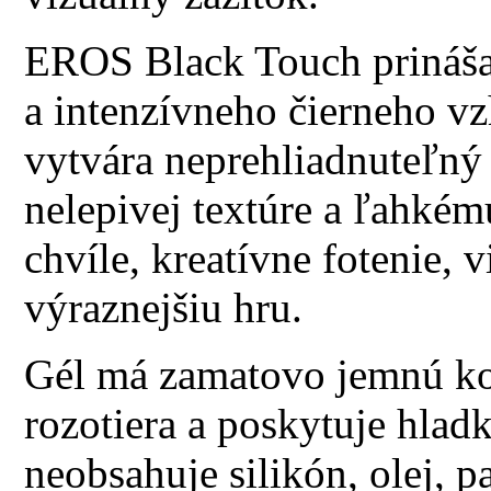
EROS Black Touch prináša 
a intenzívneho čierneho v
vytvára neprehliadnuteľný
nelepivej textúre a ľahké
chvíle, kreatívne fotenie, 
výraznejšiu hru.
Gél má zamatovo jemnú kon
rozotiera a poskytuje hlad
neobsahuje silikón, olej, 