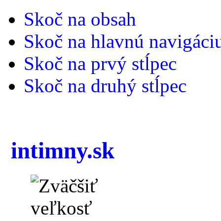
Skoč na obsah
Skoč na hlavnú navigáci
Skoč na prvý stĺpec
Skoč na druhý stĺpec
intimny.sk