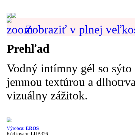
Zobraziť v plnej veľko
Prehľad
Vodný intímny gél so sýto
jemnou textúrou a dlhotrv
vizuálny zážitok.
Výrobca:
EROS
Kód tovaru: LUB326