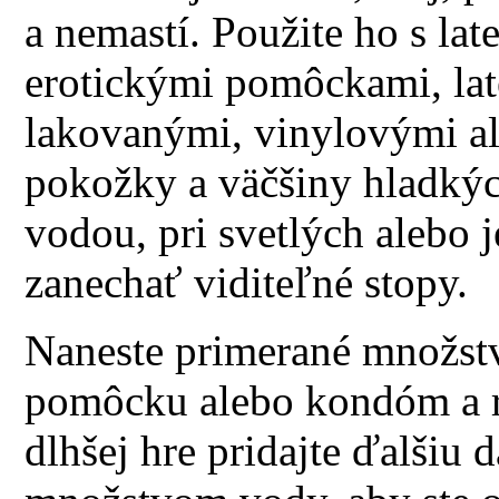
a nemastí. Použite ho s l
erotickými pomôckami, la
lakovanými, vinylovými a
pokožky a väčšiny hladkýc
vodou, pri svetlých alebo 
zanechať viditeľné stopy.
Naneste primerané množstv
pomôcku alebo kondóm a ro
dlhšej hre pridajte ďalšiu