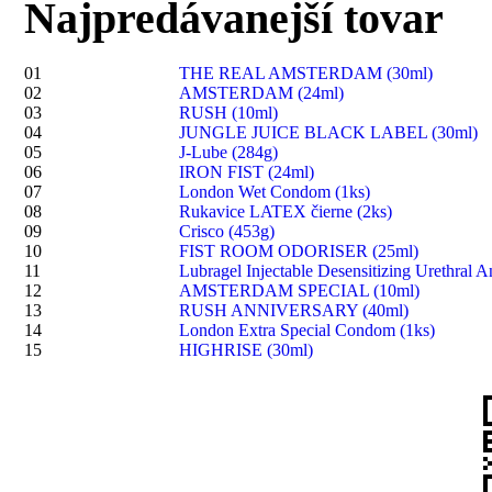
Najpredávanejší tovar
01
THE REAL AMSTERDAM (30ml)
02
AMSTERDAM (24ml)
03
RUSH (10ml)
04
JUNGLE JUICE BLACK LABEL (30ml)
05
J-Lube (284g)
06
IRON FIST (24ml)
07
London Wet Condom (1ks)
08
Rukavice LATEX čierne (2ks)
09
Crisco (453g)
10
FIST ROOM ODORISER (25ml)
11
Lubragel Injectable Desensitizing Urethral A
12
AMSTERDAM SPECIAL (10ml)
13
RUSH ANNIVERSARY (40ml)
14
London Extra Special Condom (1ks)
15
HIGHRISE (30ml)