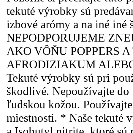
tekuté výrobky sú predávan
izbové arómy a na iné iné š
NEPODPORUJEME ZNEU
AKO VÔŇU POPPERS A 
AFRODIZIAKUM ALEBO
Tekuté výrobky sú pri použi
škodlivé. Nepoužívajte do n
ľudskou kožou. Používajte 
miestnosti. * Naše tekuté 
a Isobutyl nitrite, ktoré 