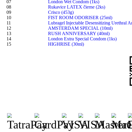
07
London Wet Condom (1ks)
08
Rukavice LATEX čierne (2ks)
09
Crisco (453g)
10
FIST ROOM ODORISER (25ml)
11
Lubragel Injectable Desensitizing Urethral A
12
AMSTERDAM SPECIAL (10ml)
13
RUSH ANNIVERSARY (40ml)
14
London Extra Special Condom (1ks)
15
HIGHRISE (30ml)