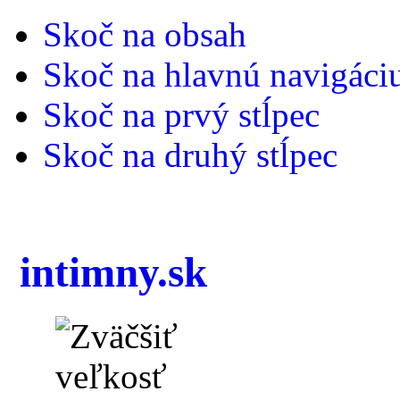
Skoč na obsah
Skoč na hlavnú navigáci
Skoč na prvý stĺpec
Skoč na druhý stĺpec
intimny.sk