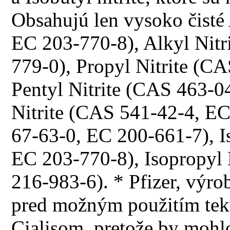
Obsahujú len vysoko čisté
EC 203-770-8), Alkyl Nitr
779-0), Propyl Nitrite (C
Pentyl Nitrite (CAS 463-0
Nitrite (CAS 541-42-4, E
67-63-0, EC 200-661-7), I
EC 203-770-8), Isopropyl
216-983-6). * Pfizer, výrob
pred možným použitím teku
Cialisom, pretože by mohl