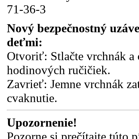
71-36-3
Nový bezpečnostný uzáver
deťmi:
Otvoriť: Stlačte vrchnák a
hodinových ručičiek.
Zavrieť: Jemne vrchnák za
cvaknutie.
Upozornenie!
Pozorne si prečítajte túto