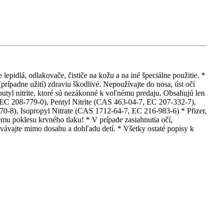
epidlá, odlakovače, čističe na kožu a na iné špeciálne použitie. *
rípadne užití) zdraviu škodlivé. Nepoužívajte do nosa, úst očí
obutyl nitrite, ktoré sú nezákonné k voľnému predaju. Obsahujú len
 EC 208-779-0), Pentyl Nitrite (CAS 463-04-7, EC 207-332-7),
0-8), Isopropyl Nitrate (CAS 1712-64-7, EC 216-983-6) * Pfizer,
mu poklesu krvného tlaku! * V prípade zasiahnutia očí,
ávajte mimo dosahu a dohľadu detí. * Všetky ostaté popisy k