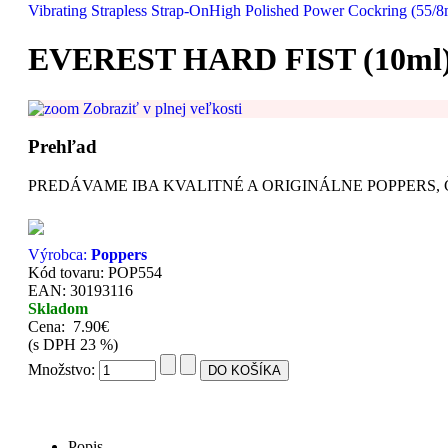
Vibrating Strapless Strap-On
High Polished Power Cockring (55/
EVEREST HARD FIST (10ml
Zobraziť v plnej veľkosti
Prehľad
PREDÁVAME IBA KVALITNÉ A ORIGINÁLNE POPPERS, Č
Výrobca:
Poppers
Kód tovaru: POP554
EAN: 30193116
Skladom
Cena:
7.90€
(s DPH 23 %)
Množstvo:
Popis