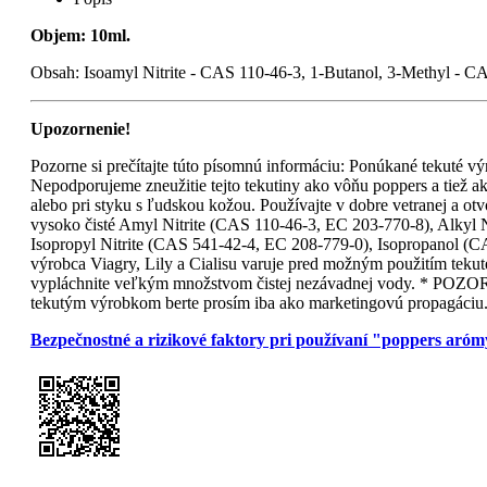
Objem: 10ml.
Obsah: Isoamyl Nitrite - CAS 110-46-3, 1-Butanol, 3-Methyl - C
Upozornenie!
Pozorne si prečítajte túto písomnú informáciu: Ponúkané tekuté výr
Nepodporujeme zneužitie tejto tekutiny ako vôňu poppers a tiež ak
alebo pri styku s ľudskou kožou. Používajte v dobre vetranej a otv
vysoko čisté Amyl Nitrite (CAS 110-46-3, EC 203-770-8), Alkyl 
Isopropyl Nitrite (CAS 541-42-4, EC 208-779-0), Isopropanol (C
výrobca Viagry, Lily a Cialisu varuje pred možným použitím tekut
vypláchnite veľkým množstvom čistej nezávadnej vody. * POZOR !
tekutým výrobkom berte prosím iba ako marketingovú propagáciu
Bezpečnostné a rizikové faktory pri používaní "poppers aró