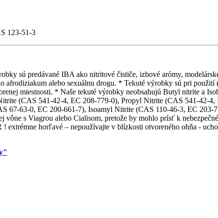
AS 123-51-3
obky sú predávané IBA ako nitritové čističe, izbové arómy, modelárske l
o afrodiziakum alebo sexuálnu drogu. * Tekuté výrobky sú pri použití (p
orenej miestnosti. * Naše tekuté výrobky neobsahujú Butyl nitrite a Is
Nitrite (CAS 541-42-4, EC 208-779-0), Propyl Nitrite (CAS 541-42-4,
AS 67-63-0, EC 200-661-7), Isoamyl Nitrite (CAS 110-46-3, EC 203-77
ej vône s Viagrou alebo Cialisom, pretože by mohlo prísť k nebezpečné
 extrémne horľavé – nepoužívajte v blízkosti otvoreného ohňa - uchov
.
my"