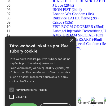
04
JUNGLE JUICE BLACK LABEL 
05
J-Lube (284g)
06
IRON FIST (24ml)
07
London Wet Condom (1ks)
08
Rukavice LATEX čierne (2ks)
09
Crisco (453g)
10
FIST ROOM ODORISER (25ml)
11
Lubragel Injectable Desensitizing U
12
AMSTERDAM SPECIAL (10ml)
×
13
RUSH ANNIVERSARY (40ml)
14
London Extra Special Condom (1ks
Táto webová lokalita používa
15
HIGHRISE (30ml)
súbory cookie.
Táto webová lokalita používa súbory cookie na
zlepšenie používateľskej skúsenosti.
Používaním našej webovej lokality vyjadrujete
súhlas s používaním všetkých súborov cookie v
súlade s našimi zásadami používania súborov
cookie.
Prečítať viac
NEVYHNUTNE POTREBNÉ
CIELENIE