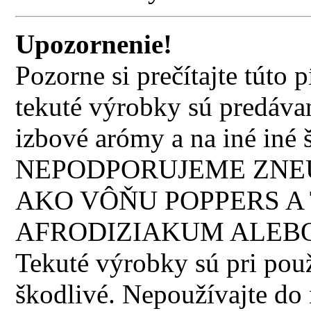
Upozornenie!
Pozorne si prečítajte túto
tekuté výrobky sú predávan
izbové arómy a na iné iné š
NEPODPORUJEME ZNEU
AKO VÔŇU POPPERS A 
AFRODIZIAKUM ALEBO
Tekuté výrobky sú pri použi
škodlivé. Nepoužívajte do n