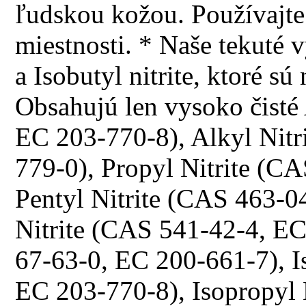
ľudskou kožou. Používajte 
miestnosti. * Naše tekuté 
a Isobutyl nitrite, ktoré 
Obsahujú len vysoko čisté
EC 203-770-8), Alkyl Nitr
779-0), Propyl Nitrite (C
Pentyl Nitrite (CAS 463-0
Nitrite (CAS 541-42-4, E
67-63-0, EC 200-661-7), I
EC 203-770-8), Isopropyl