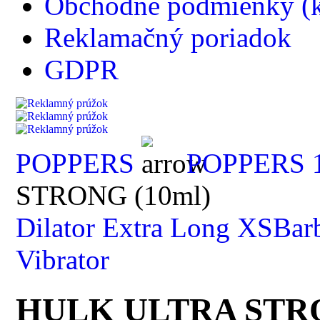
Obchodné podmienky (k
Reklamačný poriadok
GDPR
POPPERS
POPPERS 
STRONG (10ml)
Dilator Extra Long XS
Bar
Vibrator
HULK ULTRA STRO