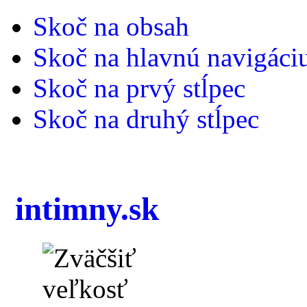
Skoč na obsah
Skoč na hlavnú navigáci
Skoč na prvý stĺpec
Skoč na druhý stĺpec
intimny.sk