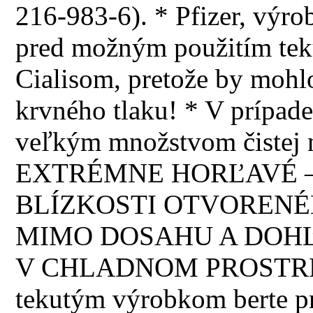
216-983-6). * Pfizer, výrob
pred možným použitím teku
Cialisom, pretože by mohl
krvného tlaku! * V prípade
veľkým množstvom čistej 
EXTRÉMNE HORĽAVÉ –
BLÍZKOSTI OTVORENÉ
MIMO DOSAHU A DOHĽ
V CHLADNOM PROSTREDÍ!
tekutým výrobkom berte p