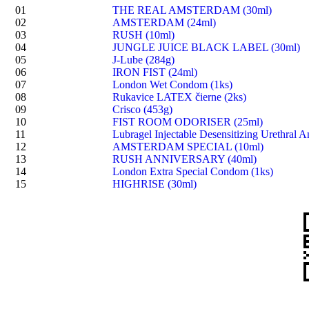
01
THE REAL AMSTERDAM (30ml)
02
AMSTERDAM (24ml)
03
RUSH (10ml)
04
JUNGLE JUICE BLACK LABEL (30ml)
05
J-Lube (284g)
06
IRON FIST (24ml)
07
London Wet Condom (1ks)
08
Rukavice LATEX čierne (2ks)
09
Crisco (453g)
10
FIST ROOM ODORISER (25ml)
11
Lubragel Injectable Desensitizing Urethral A
12
AMSTERDAM SPECIAL (10ml)
13
RUSH ANNIVERSARY (40ml)
14
London Extra Special Condom (1ks)
15
HIGHRISE (30ml)