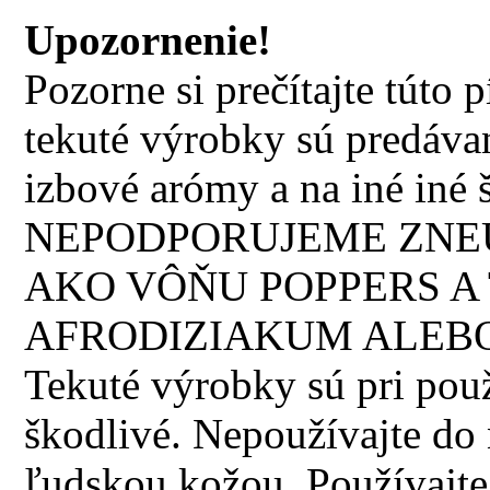
Upozornenie!
Pozorne si prečítajte túto
tekuté výrobky sú predávan
izbové arómy a na iné iné š
NEPODPORUJEME ZNEU
AKO VÔŇU POPPERS A 
AFRODIZIAKUM ALEBO
Tekuté výrobky sú pri použi
škodlivé. Nepoužívajte do n
ľudskou kožou. Používajte 