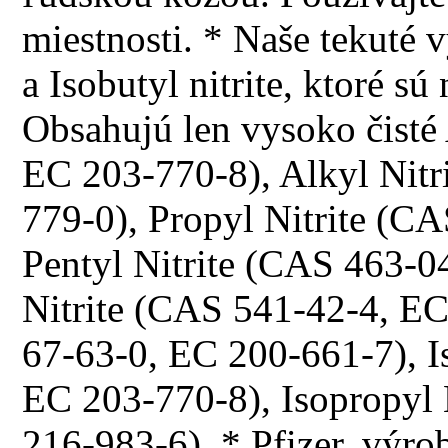
miestnosti. * Naše tekuté 
a Isobutyl nitrite, ktoré 
Obsahujú len vysoko čisté
EC 203-770-8), Alkyl Nitr
779-0), Propyl Nitrite (C
Pentyl Nitrite (CAS 463-0
Nitrite (CAS 541-42-4, E
67-63-0, EC 200-661-7), I
EC 203-770-8), Isopropyl
216-983-6). * Pfizer, výrob