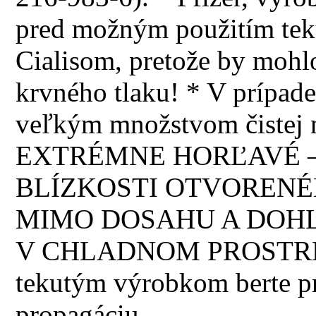
pred možným použitím teku
Cialisom, pretože by mohl
krvného tlaku! * V prípade
veľkým množstvom čistej 
EXTRÉMNE HORĽAVÉ –
BLÍZKOSTI OTVORENÉ
MIMO DOSAHU A DOHĽ
V CHLADNOM PROSTREDÍ!
tekutým výrobkom berte p
propagáciu.