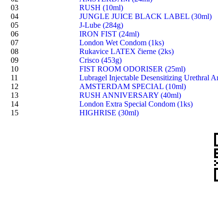
03
RUSH (10ml)
04
JUNGLE JUICE BLACK LABEL (30ml)
05
J-Lube (284g)
06
IRON FIST (24ml)
07
London Wet Condom (1ks)
08
Rukavice LATEX čierne (2ks)
09
Crisco (453g)
10
FIST ROOM ODORISER (25ml)
11
Lubragel Injectable Desensitizing Urethral A
12
AMSTERDAM SPECIAL (10ml)
13
RUSH ANNIVERSARY (40ml)
14
London Extra Special Condom (1ks)
15
HIGHRISE (30ml)