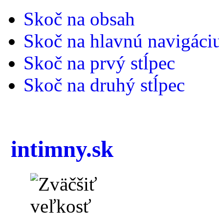
Skoč na obsah
Skoč na hlavnú navigáci
Skoč na prvý stĺpec
Skoč na druhý stĺpec
intimny.sk