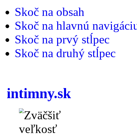
Skoč na obsah
Skoč na hlavnú navigáci
Skoč na prvý stĺpec
Skoč na druhý stĺpec
intimny.sk