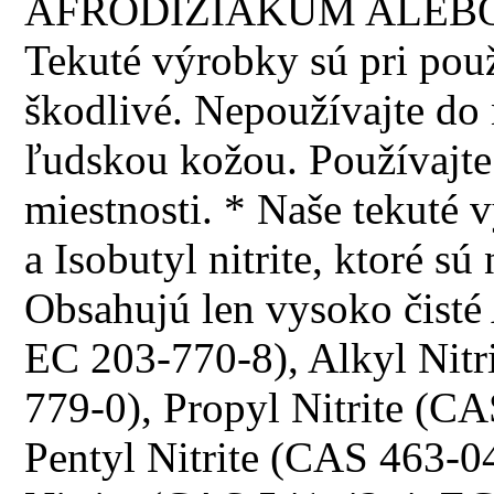
AFRODIZIAKUM ALEBO
Tekuté výrobky sú pri použi
škodlivé. Nepoužívajte do n
ľudskou kožou. Používajte 
miestnosti. * Naše tekuté 
a Isobutyl nitrite, ktoré 
Obsahujú len vysoko čisté
EC 203-770-8), Alkyl Nitr
779-0), Propyl Nitrite (C
Pentyl Nitrite (CAS 463-0