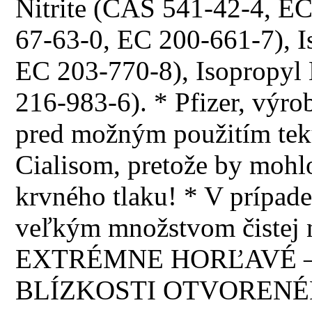
Nitrite (CAS 541-42-4, E
67-63-0, EC 200-661-7), I
EC 203-770-8), Isopropyl
216-983-6). * Pfizer, výrob
pred možným použitím teku
Cialisom, pretože by mohl
krvného tlaku! * V prípade
veľkým množstvom čistej 
EXTRÉMNE HORĽAVÉ –
BLÍZKOSTI OTVORENÉ