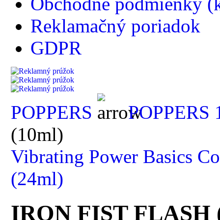
Obchodné podmienky (k
Reklamačný poriadok
GDPR
POPPERS
POPPERS 
(10ml)
Vibrating Power Basics C
(24ml)
IRON FIST FLASH 