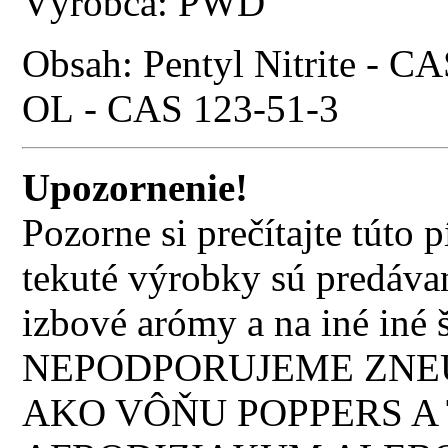
Výrobca: PWD
Obsah: Pentyl Nitrite - C
OL - CAS 123-51-3
Upozornenie!
Pozorne si prečítajte túto
tekuté výrobky sú predávan
izbové arómy a na iné iné š
NEPODPORUJEME ZNEU
AKO VÔŇU POPPERS A 