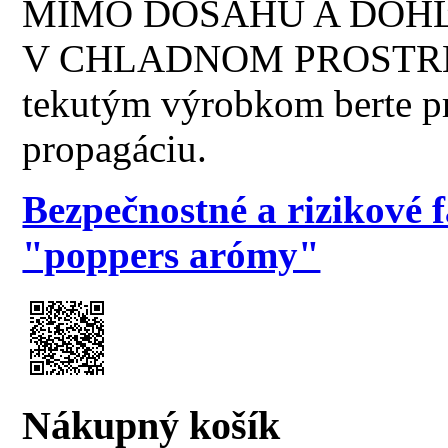
MIMO DOSAHU A DOHĽ
V CHLADNOM PROSTREDÍ!
tekutým výrobkom berte p
propagáciu.
Bezpečnostné a rizikové 
"poppers arómy"
Nákupný košík