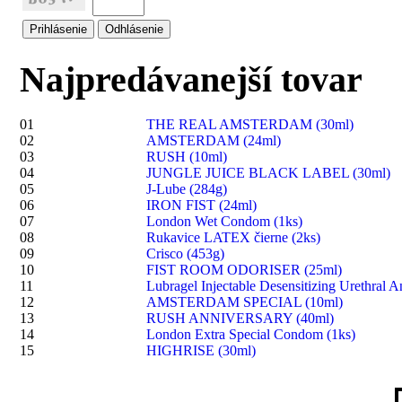
Najpredávanejší tovar
01
THE REAL AMSTERDAM (30ml)
02
AMSTERDAM (24ml)
03
RUSH (10ml)
04
JUNGLE JUICE BLACK LABEL (30ml)
05
J-Lube (284g)
06
IRON FIST (24ml)
07
London Wet Condom (1ks)
08
Rukavice LATEX čierne (2ks)
09
Crisco (453g)
10
FIST ROOM ODORISER (25ml)
11
Lubragel Injectable Desensitizing Urethral A
12
AMSTERDAM SPECIAL (10ml)
13
RUSH ANNIVERSARY (40ml)
14
London Extra Special Condom (1ks)
15
HIGHRISE (30ml)