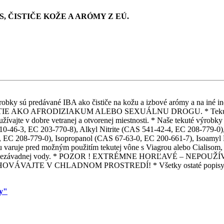
, ČISTIČE KOŽE A ARÓMY Z EÚ.
é výrobky sú predávané IBA ako čističe na kožu a izbové arómy a na
 AFRODIZIAKUM ALEBO SEXUÁLNU DROGU. * Tekuté výrobky sú
žívajte v dobre vetranej a otvorenej miestnosti. * Naše tekuté výrobky n
0-46-3, EC 203-770-8), Alkyl Nitrite (CAS 541-42-4, EC 208-779-0), 
, EC 208-779-0), Isopropanol (CAS 67-63-0, EC 200-661-7), Isoamyl N
su varuje pred možným použitím tekutej vône s Viagrou alebo Cialisom
om čistej nezávadnej vody. * POZOR ! EXTRÉMNE HORĽAVÉ – N
E V CHLADNOM PROSTREDÍ! * Všetky ostaté popisy k tekutý
my"