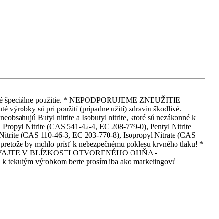
 iné iné špeciálne použitie. * NEPODPORUJEME ZNEUŽITIE
 pri použití (prípadne užití) zdraviu škodlivé.
eobsahujú Butyl nitrite a Isobutyl nitrite, ktoré sú nezákonné k
Propyl Nitrite (CAS 541-42-4, EC 208-779-0), Pentyl Nitrite
itrite (CAS 110-46-3, EC 203-770-8), Isopropyl Nitrate (CAS
, pretože by mohlo prísť k nebezpečnému poklesu krvného tlaku! *
EPOUŽÍVAJTE V BLÍZKOSTI OTVORENÉHO OHŇA -
m výrobkom berte prosím iba ako marketingovú