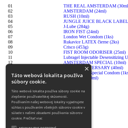
01
THE REAL AMSTERDAM (30ml
02
AMSTERDAM (24ml)
03
RUSH (10ml)
04
JUNGLE JUICE BLACK LABEL 
05
J-Lube (284g)
06
IRON FIST (24ml)
07
London Wet Condom (1ks)
08
Rukavice LATEX čierne (2ks)
09
Crisco (453g)
10
FIST ROOM ODORISER (25ml)
11
Lubragel Injectable Desensitizing U
12
AMSTERDAM SPECIAL (10ml)
×
13
RUSH ANNIVERSARY (40ml)
14
London Extra Special Condom (1ks
Táto webová lokalita používa
15
HIGHRISE (30ml)
súbory cookie.
Táto webová lokalita používa súbory cookie na
zlepšenie používateľskej skúsenosti.
Používaním našej webovej lokality vyjadrujete
súhlas s používaním všetkých súborov cookie v
súlade s našimi zásadami používania súborov
cookie.
Prečítať viac