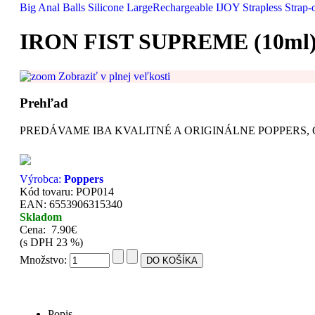
Big Anal Balls Silicone Large
Rechargeable IJOY Strapless Strap-
IRON FIST SUPREME (10ml
Zobraziť v plnej veľkosti
Prehľad
PREDÁVAME IBA KVALITNÉ A ORIGINÁLNE POPPERS, Č
Výrobca:
Poppers
Kód tovaru: POP014
EAN: 6553906315340
Skladom
Cena:
7.90€
(s DPH 23 %)
Množstvo:
Popis