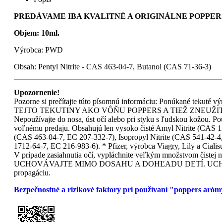
PREDÁVAME IBA KVALITNÉ A ORIGINÁLNE POPPERS
Objem: 10ml.
Výrobca: PWD
Obsah: Pentyl Nitrite - CAS 463-04-7, Butanol (CAS 71-36-3)
Upozornenie!
Pozorne si prečítajte túto písomnú informáciu: Ponúkané tekut
TEJTO TEKUTINY AKO VÔŇU POPPERS A TIEŽ ZNEUŽITIE AKO
Nepoužívajte do nosa, úst očí alebo pri styku s ľudskou kožou. Pou
voľnému predaju. Obsahujú len vysoko čisté Amyl Nitrite (CAS 11
(CAS 463-04-7, EC 207-332-7), Isopropyl Nitrite (CAS 541-42-4
1712-64-7, EC 216-983-6). * Pfizer, výrobca Viagry, Lily a Ciali
V prípade zasiahnutia očí, vypláchnite veľkým množstv
UCHOVÁVAJTE MIMO DOSAHU A DOHĽADU DETÍ. UCHOVÁVAJT
propagáciu.
Bezpečnostné a rizikové faktory pri používaní "poppers aró