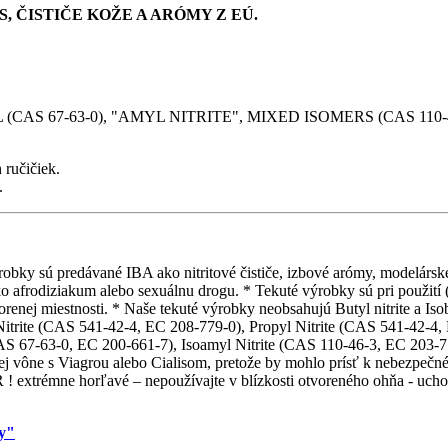
, ČISTIČE KOŽE A ARÓMY Z EÚ.
L (CAS 67-63-0), "AMYL NITRITE", MIXED ISOMERS (CAS 110-
 ručičiek.
.
obky sú predávané IBA ako nitritové čističe, izbové arómy, modelárske l
o afrodiziakum alebo sexuálnu drogu. * Tekuté výrobky sú pri použití (p
orenej miestnosti. * Naše tekuté výrobky neobsahujú Butyl nitrite a Is
Nitrite (CAS 541-42-4, EC 208-779-0), Propyl Nitrite (CAS 541-42-4,
AS 67-63-0, EC 200-661-7), Isoamyl Nitrite (CAS 110-46-3, EC 203-77
ej vône s Viagrou alebo Cialisom, pretože by mohlo prísť k nebezpečné
 extrémne horľavé – nepoužívajte v blízkosti otvoreného ohňa - uchov
.
my"