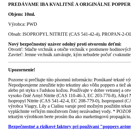
PREDÁVAME IBA KVALITNÉ A ORIGINÁLNE POPPERS
Objem: 10ml.
Výrobca: PWD
Obsah: ISOPROPYL NITRITE (CAS 541-42-4), PROPAN-2-O
Nový bezpečnostný uzáver odolný proti otvoreniu deťmi:
Otvoriť: Stlačte vrchnák a otočte vrchnák v protismere hodinových
Zavrieť: Jemne vrchnák zatvárajte, kým nebudete počuť cvaknutie
Upozornenie!
Pozorne si prečítajte túto písomnú informáciu: Ponúkané tekuté výr
Nepodporujeme zneužitie tejto tekutiny ako vôňu poppers a tiež ak
alebo pri styku s ľudskou kožou. Používajte v dobre vetranej a otv
vysoko čisté Amyl Nitrite (CAS 110-46-3, EC 203-770-8), Alkyl 
Isopropyl Nitrite (CAS 541-42-4, EC 208-779-0), Isopropanol (C
výrobca Viagry, Lily a Cialisu varuje pred možným použitím tekut
vypláchnite veľkým množstvom čistej nezávadnej vody. * POZOR !
tekutým výrobkom berte prosím iba ako marketingovú propagáciu
Bezpečnostné a rizikové faktory pri používaní "poppers aró