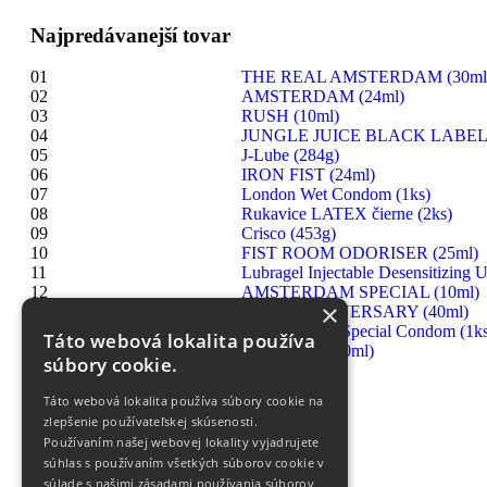
Najpredávanejší tovar
01
THE REAL AMSTERDAM (30ml
02
AMSTERDAM (24ml)
03
RUSH (10ml)
04
JUNGLE JUICE BLACK LABEL 
05
J-Lube (284g)
06
IRON FIST (24ml)
07
London Wet Condom (1ks)
08
Rukavice LATEX čierne (2ks)
09
Crisco (453g)
10
FIST ROOM ODORISER (25ml)
11
Lubragel Injectable Desensitizing U
12
AMSTERDAM SPECIAL (10ml)
×
13
RUSH ANNIVERSARY (40ml)
14
London Extra Special Condom (1ks
Táto webová lokalita používa
15
HIGHRISE (30ml)
súbory cookie.
Táto webová lokalita používa súbory cookie na
zlepšenie používateľskej skúsenosti.
Používaním našej webovej lokality vyjadrujete
súhlas s používaním všetkých súborov cookie v
súlade s našimi zásadami používania súborov