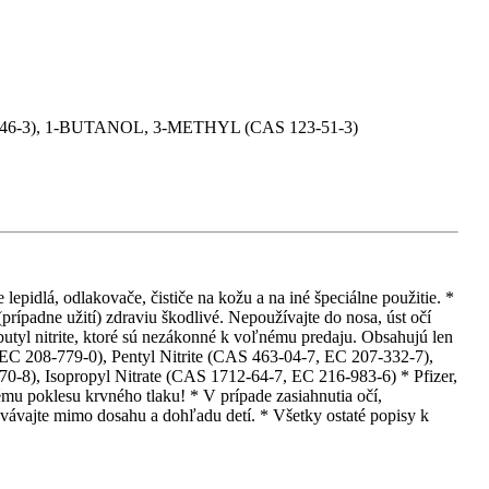
46-3), 1-BUTANOL, 3-METHYL (CAS 123-51-3)
epidlá, odlakovače, čističe na kožu a na iné špeciálne použitie. *
rípadne užití) zdraviu škodlivé. Nepoužívajte do nosa, úst očí
obutyl nitrite, ktoré sú nezákonné k voľnému predaju. Obsahujú len
 EC 208-779-0), Pentyl Nitrite (CAS 463-04-7, EC 207-332-7),
0-8), Isopropyl Nitrate (CAS 1712-64-7, EC 216-983-6) * Pfizer,
mu poklesu krvného tlaku! * V prípade zasiahnutia očí,
ávajte mimo dosahu a dohľadu detí. * Všetky ostaté popisy k