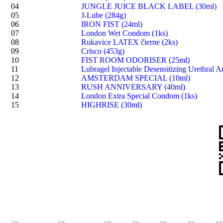
04
JUNGLE JUICE BLACK LABEL (30ml)
05
J-Lube (284g)
06
IRON FIST (24ml)
07
London Wet Condom (1ks)
08
Rukavice LATEX čierne (2ks)
09
Crisco (453g)
10
FIST ROOM ODORISER (25ml)
11
Lubragel Injectable Desensitizing Urethral A
12
AMSTERDAM SPECIAL (10ml)
13
RUSH ANNIVERSARY (40ml)
14
London Extra Special Condom (1ks)
15
HIGHRISE (30ml)