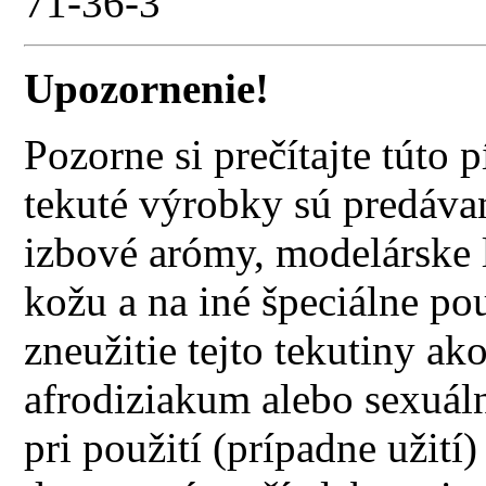
71-36-3
Upozornenie!
Pozorne si prečítajte túto
tekuté výrobky sú predávan
izbové arómy, modelárske l
kožu a na iné špeciálne p
zneužitie tejto tekutiny ak
afrodiziakum alebo sexuál
pri použití (prípadne užití