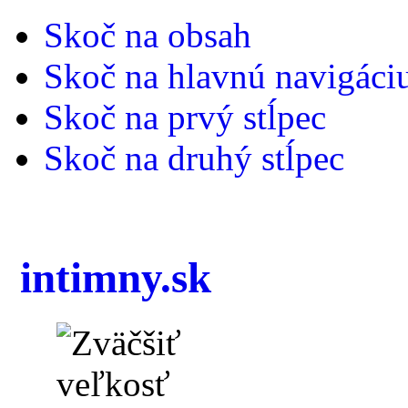
Skoč na obsah
Skoč na hlavnú navigáci
Skoč na prvý stĺpec
Skoč na druhý stĺpec
intimny.sk