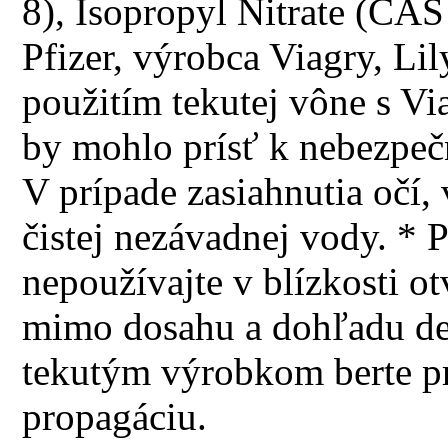
8), Isopropyl Nitrate (CA
Pfizer, výrobca Viagry, Li
použitím tekutej vône s Vi
by mohlo prísť k nebezpeč
V prípade zasiahnutia očí
čistej nezávadnej vody. *
nepoužívajte v blízkosti o
mimo dosahu a dohľadu det
tekutým výrobkom berte p
propagáciu.