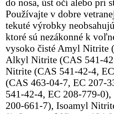
do nosa, úst očí alebo pri
Používajte v dobre vetrane
tekuté výrobky neobsahujú B
ktoré sú nezákonné k voľn
vysoko čisté Amyl Nitrite
Alkyl Nitrite (CAS 541-42
Nitrite (CAS 541-42-4, EC 
(CAS 463-04-7, EC 207-33
541-42-4, EC 208-779-0),
200-661-7), Isoamyl Nitri