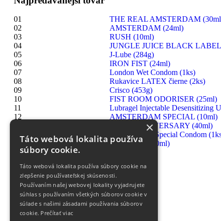
Najpredávanejší tovar
01
THE REAL AMSTERDAM (30ml
02
AMSTERDAM (24ml)
03
RUSH (10ml)
04
JUNGLE JUICE BLACK LABEL 
05
J-Lube (284g)
06
IRON FIST (24ml)
07
London Wet Condom (1ks)
08
Rukavice LATEX čierne (2ks)
09
Crisco (453g)
10
FIST ROOM ODORISER (25ml)
11
Lubragel Injectable Desensitizing U
12
AMSTERDAM SPECIAL (10ml)
×
13
RUSH ANNIVERSARY (40ml)
14
London Extra Special Condom (1ks
Táto webová lokalita používa
15
HIGHRISE (30ml)
súbory cookie.
Táto webová lokalita používa súbory cookie na
zlepšenie používateľskej skúsenosti.
Používaním našej webovej lokality vyjadrujete
súhlas s používaním všetkých súborov cookie v
súlade s našimi zásadami používania súborov
cookie.
Prečítať viac