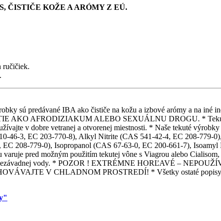
, ČISTIČE KOŽE A ARÓMY Z EÚ.
 ručičiek.
.
é výrobky sú predávané IBA ako čističe na kožu a izbové arómy a na
 AFRODIZIAKUM ALEBO SEXUÁLNU DROGU. * Tekuté výrobky sú
žívajte v dobre vetranej a otvorenej miestnosti. * Naše tekuté výrobky n
0-46-3, EC 203-770-8), Alkyl Nitrite (CAS 541-42-4, EC 208-779-0), 
, EC 208-779-0), Isopropanol (CAS 67-63-0, EC 200-661-7), Isoamyl N
su varuje pred možným použitím tekutej vône s Viagrou alebo Cialisom
om čistej nezávadnej vody. * POZOR ! EXTRÉMNE HORĽAVÉ – N
E V CHLADNOM PROSTREDÍ! * Všetky ostaté popisy k tekutý
my"