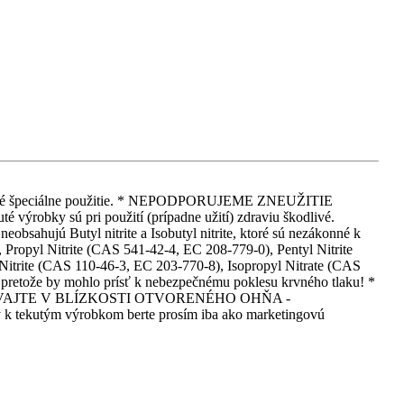
 iné iné špeciálne použitie. * NEPODPORUJEME ZNEUŽITIE
 pri použití (prípadne užití) zdraviu škodlivé.
eobsahujú Butyl nitrite a Isobutyl nitrite, ktoré sú nezákonné k
Propyl Nitrite (CAS 541-42-4, EC 208-779-0), Pentyl Nitrite
itrite (CAS 110-46-3, EC 203-770-8), Isopropyl Nitrate (CAS
, pretože by mohlo prísť k nebezpečnému poklesu krvného tlaku! *
EPOUŽÍVAJTE V BLÍZKOSTI OTVORENÉHO OHŇA -
m výrobkom berte prosím iba ako marketingovú