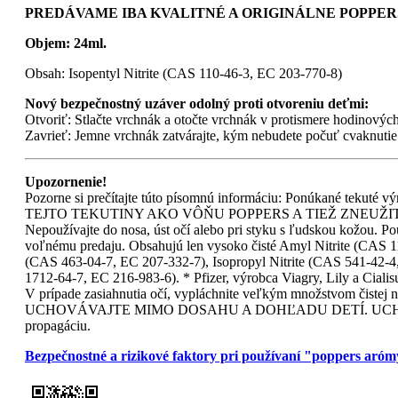
PREDÁVAME IBA KVALITNÉ A ORIGINÁLNE POPPERS
Objem: 24ml.
Obsah: Isopentyl Nitrite (CAS 110-46-3, EC 203-770-8)
Nový bezpečnostný uzáver odolný proti otvoreniu deťmi:
Otvoriť: Stlačte vrchnák a otočte vrchnák v protismere hodinových
Zavrieť: Jemne vrchnák zatvárajte, kým nebudete počuť cvaknutie
Upozornenie!
Pozorne si prečítajte túto písomnú informáciu: Ponúkané tekut
TEJTO TEKUTINY AKO VÔŇU POPPERS A TIEŽ ZNEUŽITIE AKO
Nepoužívajte do nosa, úst očí alebo pri styku s ľudskou kožou. Pou
voľnému predaju. Obsahujú len vysoko čisté Amyl Nitrite (CAS 11
(CAS 463-04-7, EC 207-332-7), Isopropyl Nitrite (CAS 541-42-4
1712-64-7, EC 216-983-6). * Pfizer, výrobca Viagry, Lily a Ciali
V prípade zasiahnutia očí, vypláchnite veľkým množstv
UCHOVÁVAJTE MIMO DOSAHU A DOHĽADU DETÍ. UCHOVÁVAJT
propagáciu.
Bezpečnostné a rizikové faktory pri používaní "poppers aró