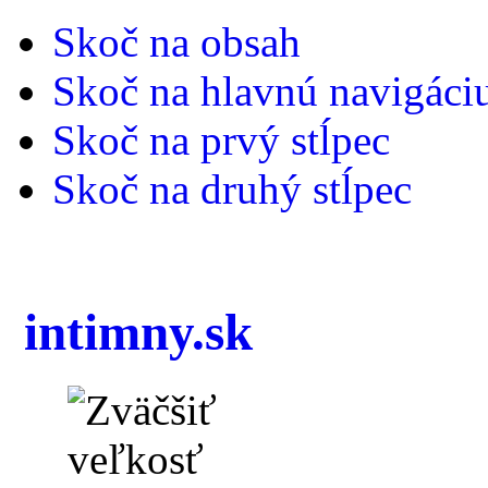
Skoč na obsah
Skoč na hlavnú navigáci
Skoč na prvý stĺpec
Skoč na druhý stĺpec
intimny.sk