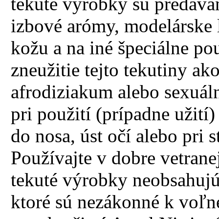
tekuté výrobky sú predávan
izbové arómy, modelárske l
kožu a na iné špeciálne p
zneužitie tejto tekutiny ak
afrodiziakum alebo sexuál
pri použití (prípadne užití
do nosa, úst očí alebo pri
Používajte v dobre vetrane
tekuté výrobky neobsahujú B
ktoré sú nezákonné k voľn