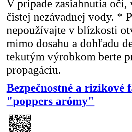
V prípade zasiahnutia očí
čistej nezávadnej vody. *
nepoužívajte v blízkosti o
mimo dosahu a dohľadu det
tekutým výrobkom berte p
propagáciu.
Bezpečnostné a rizikové 
"poppers arómy"