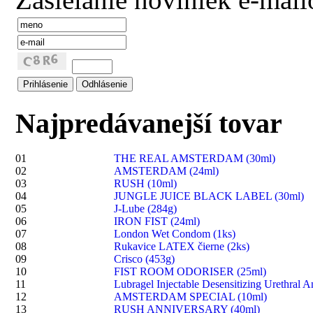
Najpredávanejší tovar
01
THE REAL AMSTERDAM (30ml)
02
AMSTERDAM (24ml)
03
RUSH (10ml)
04
JUNGLE JUICE BLACK LABEL (30ml)
05
J-Lube (284g)
06
IRON FIST (24ml)
07
London Wet Condom (1ks)
08
Rukavice LATEX čierne (2ks)
09
Crisco (453g)
10
FIST ROOM ODORISER (25ml)
11
Lubragel Injectable Desensitizing Urethral A
12
AMSTERDAM SPECIAL (10ml)
13
RUSH ANNIVERSARY (40ml)