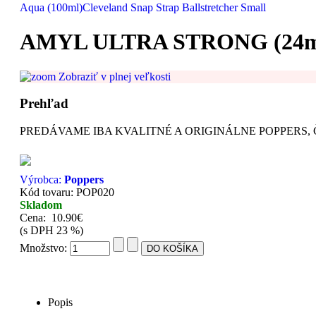
Aqua (100ml)
Cleveland Snap Strap Ballstretcher Small
AMYL ULTRA STRONG (24m
Zobraziť v plnej veľkosti
Prehľad
PREDÁVAME IBA KVALITNÉ A ORIGINÁLNE POPPERS, Č
Výrobca:
Poppers
Kód tovaru: POP020
Skladom
Cena:
10.90€
(s DPH 23 %)
Množstvo:
Popis