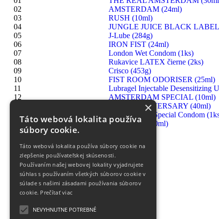
01
THE REAL AMSTERDAM (30ml
02
AMSTERDAM (24ml)
03
RUSH (10ml)
04
JUNGLE JUICE BLACK LABEL 
05
J-Lube (284g)
06
IRON FIST (24ml)
07
London Wet Condom (1ks)
08
Rukavice LATEX čierne (2ks)
09
Crisco (453g)
10
FIST ROOM ODORISER (25ml)
11
Lubragel Injectable Desensitizing U
12
AMSTERDAM SPECIAL (10ml)
×
13
RUSH ANNIVERSARY (40ml)
14
London Extra Special Condom (1ks
Táto webová lokalita používa
15
HIGHRISE (30ml)
súbory cookie.
Táto webová lokalita používa súbory cookie na
zlepšenie používateľskej skúsenosti.
Používaním našej webovej lokality vyjadrujete
súhlas s používaním všetkých súborov cookie v
súlade s našimi zásadami používania súborov
cookie.
Prečítať viac
NEVYHNUTNE POTREBNÉ