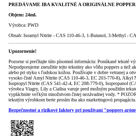
PREDÁVAME IBA KVALITNÉ A ORIGINÁLNE POPPERS
Objem: 24ml.
Výrobca: PWD
Obsah: Isoamyl Nitrite - CAS 110-46-3, 1-Butanol, 3-Methyl - C
Upozornenie!
Pozorne si prečítajte túto písomnú informáciu: Ponúkané tekuté výr
Nepodporujeme zneužitie tejto tekutiny ako vôňu poppers a tiež ak
alebo pri styku s ľudskou kožou. Používajte v dobre vetranej a otv
vysoko čisté Amyl Nitrite (CAS 110-46-3, EC 203-770-8), Alkyl 
Isopropyl Nitrite (CAS 541-42-4, EC 208-779-0), Isopropanol (C
výrobca Viagry, Lily a Cialisu varuje pred možným použitím tekut
vypláchnite veľkým množstvom čistej nezávadnej vody. * POZOR !
tekutým výrobkom berte prosím iba ako marketingovú propagáciu
Bezpečnostné a rizikové faktory pri používaní "poppers aró