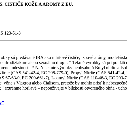
, ČISTIČE KOŽE A ARÓMY Z EÚ.
AS 123-51-3
obky sú predávané IBA ako nitritové čističe, izbové arómy, modelárske l
o afrodiziakum alebo sexuálnu drogu. * Tekuté výrobky sú pri použití (p
orenej miestnosti. * Naše tekuté výrobky neobsahujú Butyl nitrite a Is
Nitrite (CAS 541-42-4, EC 208-779-0), Propyl Nitrite (CAS 541-42-4,
AS 67-63-0, EC 200-661-7), Isoamyl Nitrite (CAS 110-46-3, EC 203-77
ej vône s Viagrou alebo Cialisom, pretože by mohlo prísť k nebezpečné
 extrémne horľavé – nepoužívajte v blízkosti otvoreného ohňa - uchov
.
my"