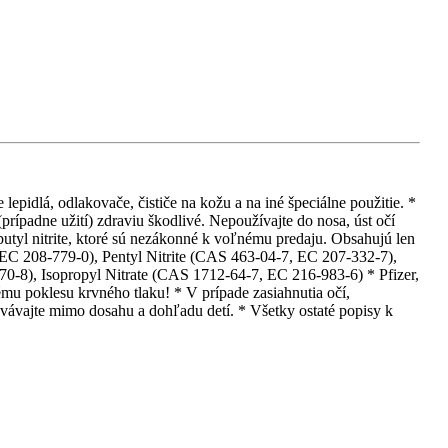
epidlá, odlakovače, čističe na kožu a na iné špeciálne použitie. *
rípadne užití) zdraviu škodlivé. Nepoužívajte do nosa, úst očí
obutyl nitrite, ktoré sú nezákonné k voľnému predaju. Obsahujú len
 EC 208-779-0), Pentyl Nitrite (CAS 463-04-7, EC 207-332-7),
0-8), Isopropyl Nitrate (CAS 1712-64-7, EC 216-983-6) * Pfizer,
mu poklesu krvného tlaku! * V prípade zasiahnutia očí,
ávajte mimo dosahu a dohľadu detí. * Všetky ostaté popisy k